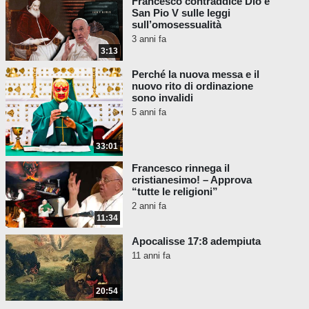
Francesco contraddice Dio e
attivamente (come hanno fatto Francesco e i
San Pio V sulle leggi
suoi falsi Cardinali), significa professare la
sull’omosessualità
fede negli spiriti che vengono adorati e nella
3 anni fa
3:13
religione secondo la quale il culto è stato
condotto.
Perché la nuova messa e il
nuovo rito di ordinazione
Papa Pio XI,
Mortalium Animos
sono invalidi
(n. 10), 6 gennaio 1928:
5 anni fa
"Pertanto, Venerabili Fratelli,
facilmente si comprende come
33:01
questa Sede Apostolica non
Francesco rinnega il
abbia mai permesso ai suoi
cristianesimo! – Approva
fedeli d’intervenire alle riunioni
“tutte le religioni”
degli acattolici
...
".
2 anni fa
11:34
Papa Pio XI,
Mortalium Animos
Apocalisse 17:8 adempiuta
(#2), 6 gennaio 1928:
11 anni fa
“Perciò sono soliti indire
congressi, riunioni,
conferenze
, con largo intervento
20:54
di pubblico, ai quali sono invitati