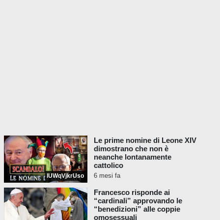
orientale di aprire la sua porta, in
modo da poter accedere a quella
direzione. Chiederò anche alla
direzione del sud di aprire la sua
porta, per avere accesso a quella
direzione.
... Chiederò alla direzione
occidentale di aprire quella porta,
la porta della nonna. Onoreremo
la direzione nord, la direzione dei
nonni.
... Aprirò le quattro direzioni.
Le prime nomine di Leone XIV
Fischierò quattro volte. Questo è
dimostrano che non è
neanche lontanamente
un osso di tacchino selvatico che
cattolico
ho da circa 20 anni e lo uso nelle
6 mesi fa
lUWqVjkrUso
mie cerimonie. Prima di farlo,
vorrei che metteste le mani sul
Francesco risponde ai
“cardinali” approvando le
cuore, ognuno di voi.
“benedizioni” alle coppie
omosessuali