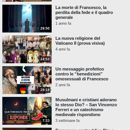
o di apostasia, è disonesto o semplicemente
non sa di cosa sta parlando. Come
La morte di Francesco, la
perdita della fede e il quadro
insegnava San Tommaso, se qualcuno
generale
dovesse adorare la tomba di Maometto,
1 anno fa
sarebbe considerato un apostata. Allo stesso
29:50
modo, partecipare attivamente a un rituale
La nuova religione del
pagano che invoca la "nonna occidentale"
Vaticano II (prova visiva)
per accedere al "sacro cerchio degli spiriti" è
4 anni fa
apostasia.
24:53
Come si è trattato nel video del presente
Un messaggio profetico
Monastero "
La nuova religione del Vaticano
contro le “benedizioni”
II
"
, la partecipazione attiva al culto non
omosessuali di Francesco
cattolico è sempre proibita dalla Chiesa
2 anni fa
Cattolica, perché partecipare attivamente al
29:19
culto non cattolico significa manifestare la
Musulmani e cristiani adorano
propria fede nella religione secondo la quale
lo stesso Dio? – San Vincenzo
si svolge il culto. Quindi, quando i pagani
Ferreri e un catechismo
invocano pubblicamente e attivamente gli
medievale rispondono
spiriti demoniaci (come è accaduto durante
3 settimane fa
7:33
questo rituale in Canada), prendervi parte