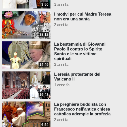
...Il cuore può essere come un
3 anni fa
3:50
bastone parlante. Ma è lì che il
Creatore ha messo la saggezza
I motivi per cui Madre Teresa
negli esseri umani e spesso
non era una santa
abbiamo bisogno di ricordarcelo.
2 anni fa
È un gesto importante per
38:12
connetterci con quella saggezza.
(Il leader emette un fischio in
La bestemmia di Giovanni
Paolo II contro lo Spirito
quattro lunghi colpi).
Santo e le sue vittime
spirituali
... Chiedo alla nonna occidentale
3 anni fa
14:49
di darci accesso al cerchio sacro
degli spiriti, in modo che possano
L’eresia protestante del
Vaticano II
essere con noi, in modo da
1 anno fa
essere uniti e più forti insieme.
19:43
Questo è demoniaco! Ed è sicuramente un
atto pubblico di apostasia. Chiunque vi dica
La preghiera buddista con
che partecipare attivamente a un simile
Francesco nell’antica chiesa
cattolica adempie la profezia
rituale pagano (come hanno fatto Francesco
2 anni fa
e i suoi falsi cardinali) non è un atto di eresia
6:54