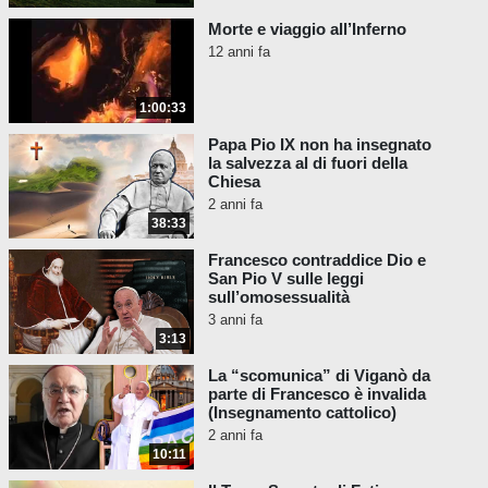
di tali teorie e tentativi
si
allontanano del tutto dalla
Morte e viaggio all’Inferno
religione rivelata da Dio
.”
12 anni fa
In tale enciclica, egli insegnò anche:
1:00:33
Papa Pio XI,
Mortalium Animos
Papa Pio IX non ha insegnato
(# 10), 6 Gen. 1928: “Pertanto,
la salvezza al di fuori della
Venerabili Fratelli, facilmente si
Chiesa
comprende come
questa Sede
2 anni fa
38:33
Apostolica non abbia mai
permesso ai suoi fedeli
Francesco contraddice Dio e
d’intervenire alle riunioni degli
San Pio V sulle leggi
sull’omosessualità
acattolici
…”
3 anni fa
3:13
Come si vede, la Chiesa cattolica non ha
mai permesso ai cattolici di partecipare agli
La “scomunica” di Viganò da
incontri o alle assemblee di acattolici.
parte di Francesco è invalida
(Insegnamento cattolico)
Assistere attivamente o prendere parte al
2 anni fa
culto acattolico è peccato mortale e
10:11
violazione della legge divina. Questo
principio di diritto divino è stato ripetuto