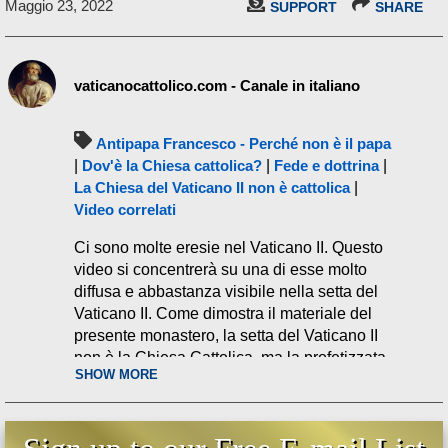
Maggio 23, 2022
SUPPORT
SHARE
vaticanocattolico.com - Canale in italiano
Antipapa Francesco - Perché non è il papa
|
Dov'è la Chiesa cattolica?
|
Fede e dottrina
|
La Chiesa del Vaticano II non è cattolica
|
Video correlati
Ci sono molte eresie nel Vaticano II. Questo
video si concentrerà su una di esse molto
diffusa e abbastanza visibile nella setta del
Vaticano II. Come dimostra il materiale del
presente monastero, la setta del Vaticano II
non è la Chiesa Cattolica, ma la profetizzata
SHOW MORE
Contro-Chiesa della fine dei tempi. Nel
Decreto sull’ecumenismo
, n. 8, del Vaticano
II, si legge: