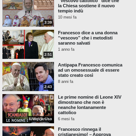
“Vescovo cattolico” dice che
Papa Francesco incoraggia il
la Chiesa sostiene il nuovo
tempio indù
padre gesuita James Martin nel
10 mesi fa
suo ministero L.G.B.T.
- Gerard
3:39
O’Connell,
America the Jesuit
Review,
26 Gennaio 2023
Francesco dice a una donna
“vescovo” che i metodisti
saranno salvati
BREAKING: Un immenso passo
1 anno fa
avanti. Papa Francesco chiede la
2:51
depenalizzazione
dell'omosessualità in tutto il
Antipapa Francesco comunica
ad un omosessuale di essere
mondo: "Dichiarando tali leggi
stato creato così
'ingiuste', Francesco ha detto che
8 anni fa
la Chiesa cattolica può e deve
2:43
lavorare per porvi fine. 'Deve
Le prime nomine di Leone XIV
farlo. Deve farlo'".
dimostrano che non è
neanche lontanamente
- James Martin, SJ
cattolico
@JamesMartinSJ
6 mesi fa
lUWqVjkrUso
Anche se Antipapa Francesco ha
Francesco rinnega il
pronunciato così tante eresie su così tanti
cristianesimo! – Approva