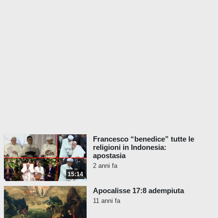
essa sono ingiuste e devono essere
eliminate, un vero Papa, Papa San Pio V, ha
emesso una bolla papale il 30 agosto 1568,
che descriveva specificamente l'attività
omosessuale come un crimine o criminale
non meno di tre volte.
Papa San Pio V, 30 Ago. 1568
Horrendum Illud Scelus
Quel crimine orrendo
Contro la sodomia
Francesco “benedice” tutte le
religioni in Indonesia:
Il titolo della sua bolla si traduce in
apostasia
"quell'orrendo crimine". Nella bolla, San Pio
2 anni fa
V afferma che Dio distrusse le città per
15:14
questo peccato e ordinò che i chierici
Apocalisse 17:8 adempiuta
colpevoli fossero consegnati all'autorità
11 anni fa
secolare per la punizione.