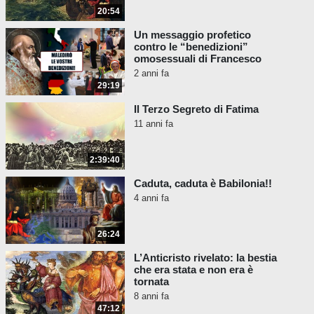
Non crediamo che sia solo una coincidenza
20:54
che Francesco abbia denunciato l'uso della
parola 'crimine' in relazione agli atti
Un messaggio profetico
contro le “benedizioni”
omosessuali, mentre la Chiesa cattolica e
omosessuali di Francesco
Dio collegano specificamente la parola
2 anni fa
crimine agli atti omosessuali.
29:19
Papa Francesco «Leggi contro
Il Terzo Segreto di Fatima
l'omosessualità ingiuste, non è
11 anni fa
un crimine» -
La Sicilia, 25
Gennaio 2023
2:39:40
Per papa Francesco «essere
Caduta, caduta è Babilonia!!
omosessuale non è un
4 anni fa
crimine» -
Il post, 25 Gennaio
2023
26:24
Papa Francesco «Leggi contro
L’Anticristo rivelato: la bestia
l'omosessualità ingiuste, non è
che era stata e non era è
tornata
un crimine» -
CorriereTV, 25
8 anni fa
Gennaio 2023
47:12