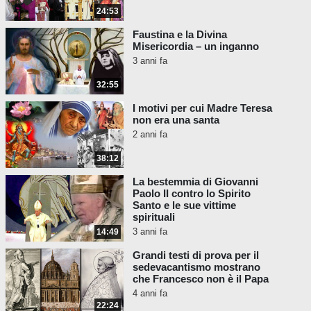
detta, la meretrice di Babilonia) dice che
24:53
questo tempio indù è necessario e lo chiama
Faustina e la Divina
il tempio santo di Dio.
Misericordia – un inganno
3 anni fa
Salmo 95:5: "... tutti gli dei dei
Gentili sono diavoli."
32:55
I motivi per cui Madre Teresa
Dice anche che la Chiesa cattolica si
non era una santa
rallegra per la costruzione di questo nuovo
2 anni fa
tempio indù. Questa è blasfemia e
apostasia. Egli elogia il tempio indù.
38:12
La bestemmia di Giovanni
["vescovo" Martinelli:]
Inoltre è
Paolo II contro lo Spirito
stato un grande piacere per me
Santo e le sue vittime
essere qui. Questo pomeriggio
spirituali
ho visitato il Suo tempio santo. È
3 anni fa
14:49
una cosa meravigliosa vedere
Grandi testi di prova per il
una tale bellezza che è in grado
sedevacantismo mostrano
di ricordarci il fondamentale
che Francesco non è il Papa
rapporto che abbiamo con Dio!
4 anni fa
Abbiamo bisogno di un tale
22:24