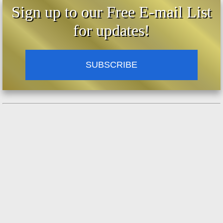
diavoli." (Salmo 95:5)
Sign up to our Free E-mail List
Papa Leone XIII ha denunciato i "miti e le vili
for updates!
superstizioni" dell'induismo. Ha anche fatto
riferimento ai suoi seguaci definendoli
"miseramente imprigionati nelle tenebre
della superstizione".
SUBSCRIBE
Papa Leone XIII,
Ad Extremas
(n.
1), 24/06/1893:
"I nostri pensieri si rivolgono
prima di tutto al
beato apostolo
Tommaso, che è giustamente
chiamato il fondatore della
predicazione del Vangelo agli
indù
. Poi, c'è Francesco
Saverio... Attraverso la sua
straordinaria perseveranza,
ha
convertito
centinaia di migliaia
di indù dai miti e dalle vili
superstizioni dei brahmani alla