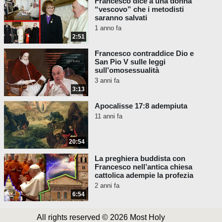
Francesco dice a una donna
promosso l'induismo nel corso dei decenni
“vescovo” che i metodisti
saranno salvati
sulla base del falso insegnamento del
1 anno fa
Vaticano 2.
2:51
Per decenni dopo il Concilio Vaticano II il
Francesco contraddice Dio e
Vaticano ha inviato messaggi annuali a indù,
San Pio V sulle leggi
sull’omosessualità
buddisti e musulmani, incoraggiandoli a
3 anni fa
celebrare i loro "giorni santi " pagani.
3:13
[Antipapa Francesco:]
Penso
Apocalisse 17:8 adempiuta
anche con affetto a quegli
11 anni fa
immigrati musulmani che questa
sera iniziano il digiuno del
20:54
Ramadan, che confido porterà
abbondanti frutti spirituali.
La preghiera buddista con
Francesco nell’antica chiesa
La religione del Vaticano II non è la religione
cattolica adempie la profezia
cattolica come spiega il nostro materiale.
2 anni fa
6:54
All rights reserved © 2026 Most Holy