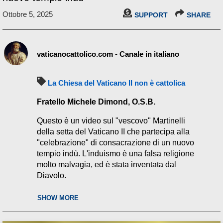
Ottobre 5, 2025
SUPPORT
SHARE
vaticanocattolico.com - Canale in italiano
La Chiesa del Vaticano II non è cattolica
Fratello Michele Dimond, O.S.B.
Questo è un video sul "vescovo" Martinelli
della setta del Vaticano II che partecipa alla
"celebrazione" di consacrazione di un nuovo
tempio indù. L'induismo è una falsa religione
molto malvagia, ed è stata inventata dal
Diavolo.
La Bibbia insegna:
SHOW MORE
"... tutti gli dei dei Gentili sono