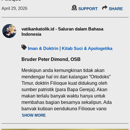
April 29, 2026
SUPPORT
SHARE
vatikankatolik.id - Saluran dalam Bahasa
Indonesia
Iman & Doktrin
|
Kitab Suci & Apologetika
Bruder Peter Dimond, OSB
Meskipun anda kemungkinan tidak akan
mendengar hal ini dari kalangan “Ortodoks”
Timur, doktrin Filioque kuat didukung oleh
sumber patristik (para Bapa Gereja). Akan
makan terlalu banyak waktu hanya untuk
membahas bagian besarnya sekalipun. Ada
banyak kutipan pendukung Filioque yang
bisa dipetik dari para Bapa Latin dan Barat.
SHOW MORE
Tetapi, banyak orang tampaknya tidak
menyadari bahwa doktrin Filioque juga kuat