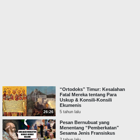
St. Atanasius,
Diskursus I
Melawan Kaum Arian
, Bab 12,
#49, sekitar 356 M:
“‘ … karena tiada siapa pun juga
selain Engkau yang sanggup
menyatukan manusia dengan
Roh Kudus, Kau Citra Bapa,
yang seturutnya kami dijadikan
pada mulanya;
sebab Dikaulah
yang empunya Roh
sekalipun.’”
Dalam Diskursus III-nya Melawan Kaum
“Ortodoks” Timur: Kesalahan
Fatal Mereka tentang Para
Arian, St. Atanasius berkata:
Uskup & Konsili-Konsili
Ekumenis
St. Atanasius,
Diskursus III
5 tahun lalu
26:26
Melawan Kaum Arian
, Bab 25,
#24, sekitar 356 M:
Pesan Bernubuat yang
Menentang “Pemberkatan”
“Sebab Dia [Putra], seperti yang
Sesama Jenis Fransiskus
sudah dikatakan, memberi
2 tahun lalu