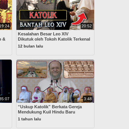
19:24
20:52
Kesalahan Besar Leo XIV
o &
Dikutuk oleh Tokoh Katolik Terkenal
12 bulan lalu
35:07
3:48
“Uskup Katolik” Berkata Gereja
Mendukung Kuil Hindu Baru
1 tahun lalu