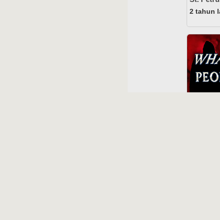
2 tahun l
Voice Of
More Rev
11 mont