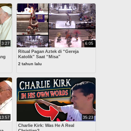
3:27
6:05
Ritual Pagan Aztek di “Gereja
ang
Katolik” Saat “Misa”
2 tahun lalu
13:57
35:23
Charlie Kirk: Was He A Real
ua
Christian?