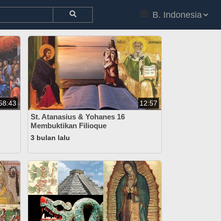
58:43
12:57
St. Atanasius & Yohanes 16
Membuktikan Filioque
3 bulan lalu