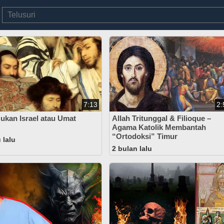
7:13
2:
ukan Israel atau Umat
Allah Tritunggal & Filioque –
Agama Katolik Membantah
“Ortodoksi” Timur
 lalu
2 bulan lalu