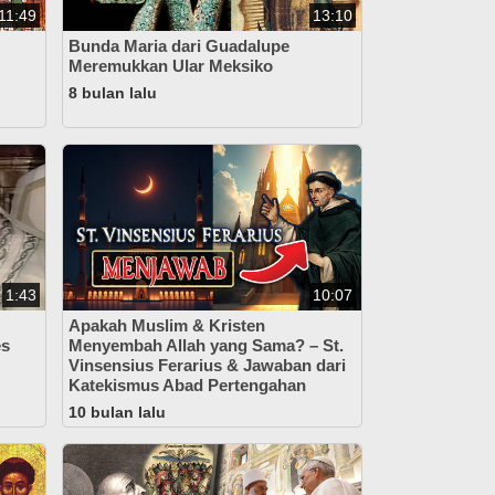
11:49
13:10
Bunda Maria dari Guadalupe
Meremukkan Ular Meksiko
8 bulan lalu
1:43
10:07
Apakah Muslim & Kristen
es
Menyembah Allah yang Sama? – St.
Vinsensius Ferarius & Jawaban dari
Katekismus Abad Pertengahan
10 bulan lalu