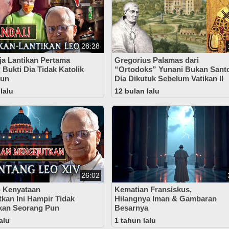
28:28
ja Lantikan Pertama
Gregorius Palamas dari
 Bukti Dia Tidak Katolik
“Ortodoks” Yunani Bukan Sant
Pun
Dia Dikutuk Sebelum Vatikan II
lalu
12 bulan lalu
26:02
- Kenyataan
Kematian Fransiskus,
kan Ini Hampir Tidak
Hilangnya Iman & Gambaran
kan Seorang Pun
Besarnya
alu
1 tahun lalu