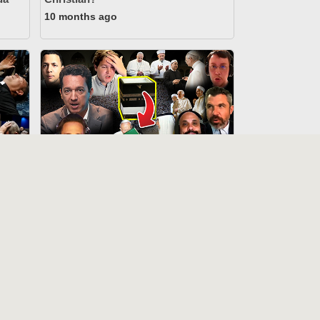
10 months ago
50:33
15:12
Novus Ordo “Thomists” Fall
Into The Pit Defending Islam’s False
God
12 months ago