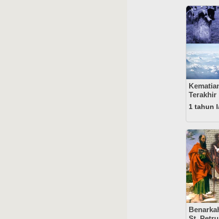
Kematian
Terakhir
1 tahun l
Benarkah
St. Petru