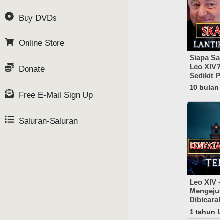
Buy DVDs
Online Store
Siapa Sa
Leo XIV?
Donate
Sedikit 
10 bulan 
Free E-Mail Sign Up
Saluran-Saluran
Leo XIV 
Mengejut
Dibicara
1 tahun l