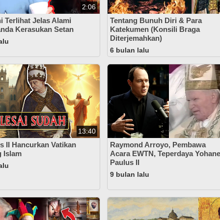
2:06
i Terlihat Jelas Alami
Tentang Bunuh Diri & Para
anda Kerasukan Setan
Katekumen (Konsili Braga
Diterjemahkan)
alu
6 bulan lalu
13:40
s II Hancurkan Vatikan
Raymond Arroyo, Pembawa
g Islam
Acara EWTN, Teperdaya Yohan
Paulus II
alu
9 bulan lalu