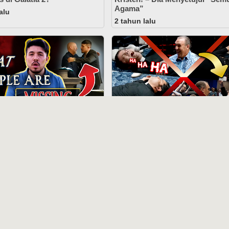
Agama”
alu
2 tahun lalu
21:28
 Reason Scandal: It's
“Priests” Possessed After
ealing Than You Think
Rodney Howard-Browne
“Charismatic Anointing”
hs ago
12 months ago