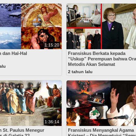
1:15:20
 dan Hal-Hal
Fransiskus Berkata kepada
“Uskup” Perempuan bahwa Or
Metodis Akan Selamat
alu
2 tahun lalu
1:36:14
 St. Paulus Menegur
Fransiskus Menyangkal Agama
s di Galatia 2?
Kristen! – Dia Menyetujui “Sem