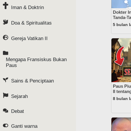
Iman & Doktrin
Dokter In
Tanda-T
Doa & Spiritualitas
5 bulan l
Gereja Vatikan II
Mengapa Fransiskus Bukan
Paus
Sains & Penciptaan
Paus Piu
II tentan
Sejarah
8 bulan l
Debat
Ganti warna