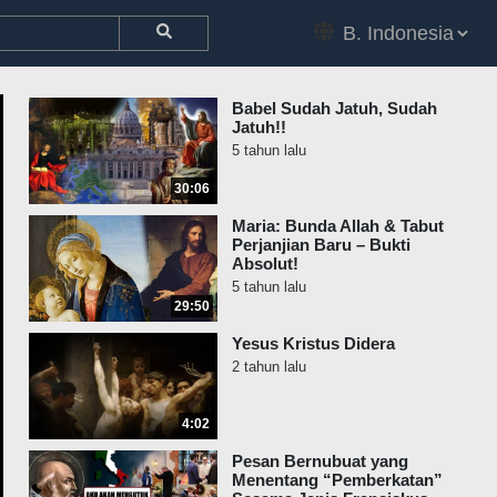
Babel Sudah Jatuh, Sudah
Jatuh!!
5 tahun lalu
30:06
Maria: Bunda Allah & Tabut
Perjanjian Baru – Bukti
Absolut!
5 tahun lalu
29:50
Yesus Kristus Didera
2 tahun lalu
4:02
Pesan Bernubuat yang
Menentang “Pemberkatan”