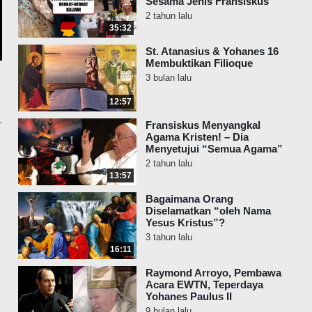
Sesama Jenis Fransiskus
2 tahun lalu
35:32
St. Atanasius & Yohanes 16
Membuktikan Filioque
3 bulan lalu
12:57
Fransiskus Menyangkal
Agama Kristen! – Dia
Menyetujui “Semua Agama”
2 tahun lalu
13:57
Bagaimana Orang
Diselamatkan “oleh Nama
Yesus Kristus”?
3 tahun lalu
16:11
Raymond Arroyo, Pembawa
Acara EWTN, Teperdaya
Yohanes Paulus II
9 bulan lalu