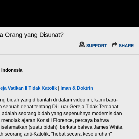
a Orang yang Disunat?
SUPPORT
SHARE
a Indonesia
eja Vatikan II Tidak Katolik
|
Iman & Doktrin
bidah yang dibantah di dalam video ini, kami baru-
 sebuah debat tentang Di Luar Gereja Tidak Terdapat
ni adalah seorang bidah yang sepenuhnya modernis dan
g menolak ajaran Konsili Florence, percaya bahwa
iselamatkan (suatu bidah), berkata bahwa James White,
h seorang anti-Katolik, "hebat secara keseluruhan"