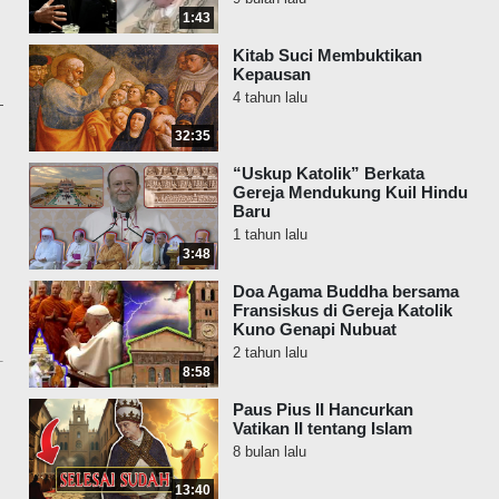
1:43
Kitab Suci Membuktikan
Kepausan
4 tahun lalu
32:35
“Uskup Katolik” Berkata
Gereja Mendukung Kuil Hindu
Baru
1 tahun lalu
3:48
Doa Agama Buddha bersama
Fransiskus di Gereja Katolik
Kuno Genapi Nubuat
2 tahun lalu
8:58
Paus Pius II Hancurkan
Vatikan II tentang Islam
8 bulan lalu
13:40