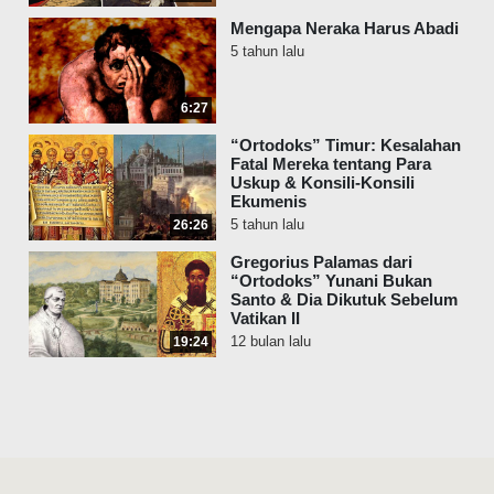
Mengapa Neraka Harus Abadi
5 tahun lalu
6:27
“Ortodoks” Timur: Kesalahan
Fatal Mereka tentang Para
Uskup & Konsili-Konsili
Ekumenis
5 tahun lalu
26:26
Gregorius Palamas dari
“Ortodoks” Yunani Bukan
Santo & Dia Dikutuk Sebelum
Vatikan II
12 bulan lalu
19:24