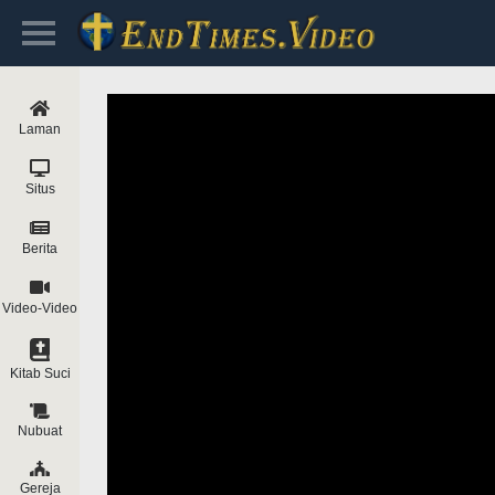
Laman
Situs
Berita
Video-Video
Kitab Suci
Nubuat
Gereja