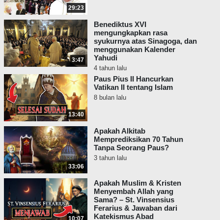
29:23
Fransiskus jelas menolak indisolubilitas
pernikahan. Maka ia adalah seorang bidah
Benediktus XVI
dan Anti-Paus.
mengungkapkan rasa
syukurnya atas Sinagoga, dan
menggunakan Kalender
Iman Katolik Tradisional diperlukan untuk
Yahudi
3:47
keselamatan, tetapi Roma di zaman modern
4 tahun lalu
ini telah kehilangan iman, seperti yang telah
Paus Pius II Hancurkan
dikatakan oleh nubuat.
Vatikan II tentang Islam
8 bulan lalu
13:40
Apakah Alkitab
Memprediksikan 70 Tahun
Tanpa Seorang Paus?
3 tahun lalu
33:06
Apakah Muslim & Kristen
Menyembah Allah yang
Sama? – St. Vinsensius
Ferarius & Jawaban dari
Katekismus Abad
10:07