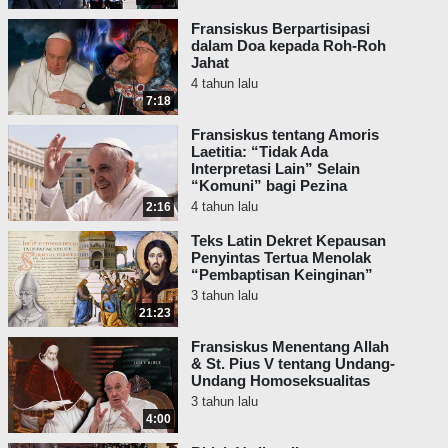
Fransiskus Berpartisipasi
dalam Doa kepada Roh-Roh
Jahat
4 tahun lalu
7:18
Fransiskus tentang Amoris
Laetitia: “Tidak Ada
Interpretasi Lain” Selain
“Komuni” bagi Pezina
4 tahun lalu
2:16
Teks Latin Dekret Kepausan
Penyintas Tertua Menolak
“Pembaptisan Keinginan”
3 tahun lalu
21:23
Fransiskus Menentang Allah
& St. Pius V tentang Undang-
Undang Homoseksualitas
3 tahun lalu
4:00