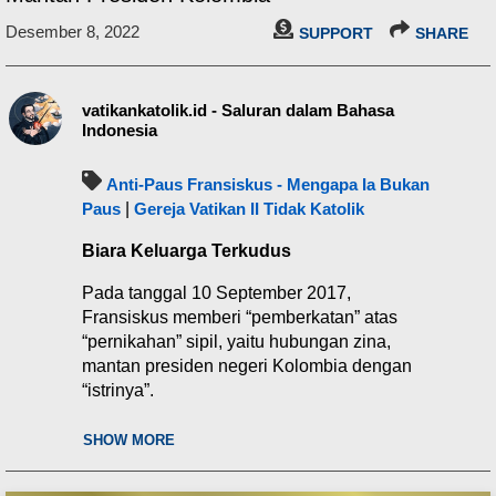
Desember 8, 2022
SUPPORT
SHARE
vatikankatolik.id - Saluran dalam Bahasa
Indonesia
Anti-Paus Fransiskus - Mengapa Ia Bukan
Paus
|
Gereja Vatikan II Tidak Katolik
Biara Keluarga Terkudus
Pada tanggal 10 September 2017,
Fransiskus memberi “pemberkatan” atas
“pernikahan” sipil, yaitu hubungan zina,
mantan presiden negeri Kolombia dengan
“istrinya”.
“Paduka Suci @Pontifex_es,
SHOW MORE
terima kasih untuk berkatnya atas
pernikahan kami
” -