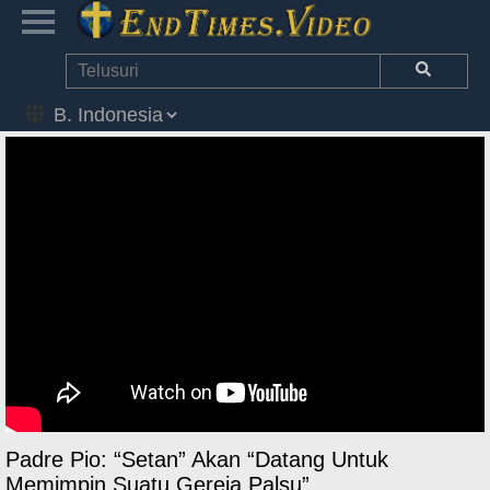
Padre Pio: “Setan” Akan “Datang Untuk
Memimpin Suatu Gereja Palsu”