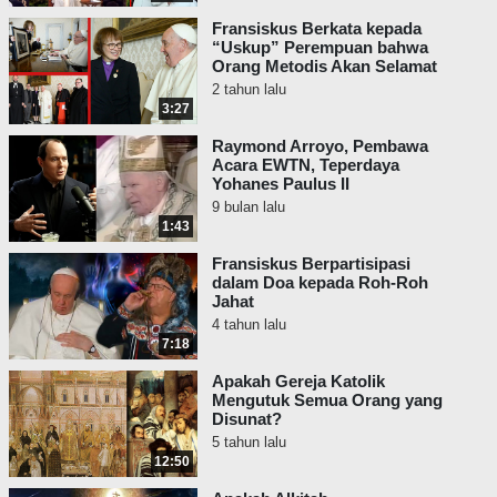
Fransiskus Berkata kepada
“Uskup” Perempuan bahwa
Orang Metodis Akan Selamat
2 tahun lalu
3:27
Raymond Arroyo, Pembawa
Acara EWTN, Teperdaya
Yohanes Paulus II
9 bulan lalu
1:43
Fransiskus Berpartisipasi
dalam Doa kepada Roh-Roh
Jahat
4 tahun lalu
7:18
Apakah Gereja Katolik
Mengutuk Semua Orang yang
Disunat?
5 tahun lalu
12:50