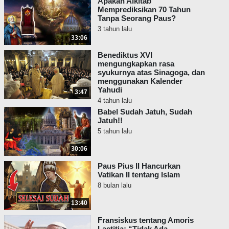
Apakah Alkitab
Memprediksikan 70 Tahun
Tanpa Seorang Paus?
3 tahun lalu
33:06
Benediktus XVI
mengungkapkan rasa
syukurnya atas Sinagoga, dan
menggunakan Kalender
Yahudi
3:47
4 tahun lalu
Babel Sudah Jatuh, Sudah
Jatuh!!
5 tahun lalu
30:06
Paus Pius II Hancurkan
Vatikan II tentang Islam
8 bulan lalu
13:40
Fransiskus tentang Amoris
Laetitia: “Tidak Ada