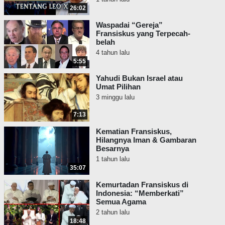
26:02
Waspadai “Gereja”
Fransiskus yang Terpecah-
belah
4 tahun lalu
5:55
Yahudi Bukan Israel atau
Umat Pilihan
3 minggu lalu
7:13
Kematian Fransiskus,
Hilangnya Iman & Gambaran
Besarnya
1 tahun lalu
35:07
Kemurtadan Fransiskus di
Indonesia: “Memberkati”
Semua Agama
2 tahun lalu
18:48