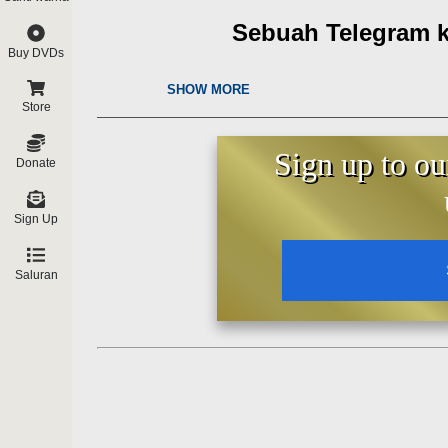
Sebuah Telegram k
Buy DVDs
Harapan Baik
SHOW MORE
Store
Komunita
Sign up to ou
Donate
Untuk menandai Hari-Hari Suci R
Benediktus XVI menujukan sebuah
Sign Up
Rabbi di Roma.
“
Untuk
menandai hari-hari Ros
Saluran
dengan gembira saya mengungka
terhangat dan yang teramat tu
Komunitas Yahudi di Roma, ber
dapat membawa Berkat yang ber
sukacita yang mendalam
. Semo
perdamaian, yang amat diperlukan 
kita semua.