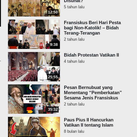
Disunat?
5 tahun lalu
12:50
Fransiskus Beri Hari Pesta
bagi Non-Katolik! – Bidah
Terang-Terangan
2 tahun lalu
9:38
Bidah Protestan Vatikan II
4 tahun lalu
25:55
Pesan Bernubuat yang
Menentang “Pemberkatan”
Sesama Jenis Fransiskus
2 tahun lalu
35:32
Paus Pius II Hancurkan
Vatikan II tentang Islam
8 bulan lalu