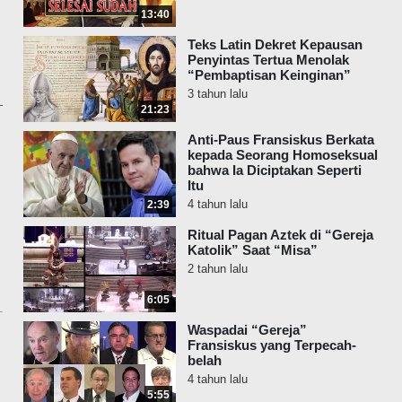
13:40
Teks Latin Dekret Kepausan
Penyintas Tertua Menolak
“Pembaptisan Keinginan”
3 tahun lalu
21:23
Anti-Paus Fransiskus Berkata
kepada Seorang Homoseksual
bahwa Ia Diciptakan Seperti
Itu
4 tahun lalu
2:39
Ritual Pagan Aztek di “Gereja
Katolik” Saat “Misa”
2 tahun lalu
6:05
Waspadai “Gereja”
Fransiskus yang Terpecah-
belah
4 tahun lalu
5:55