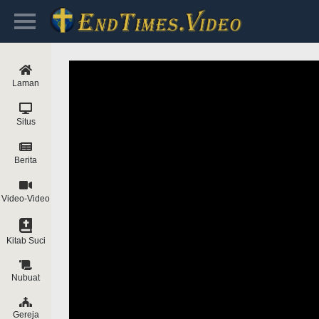
Laman
Situs
Berita
Video-Video
Kitab Suci
Nubuat
Gereja