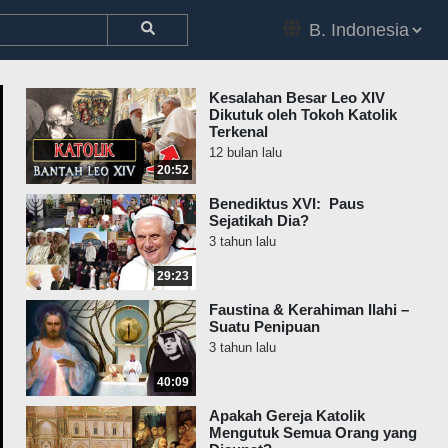
Kesalahan Besar Leo XIV
Dikutuk oleh Tokoh Katolik
Terkenal
12 bulan lalu
20:52
Benediktus XVI: Paus
Sejatikah Dia?
3 tahun lalu
29:23
Faustina & Kerahiman Ilahi –
Suatu Penipuan
3 tahun lalu
40:09
Apakah Gereja Katolik
Mengutuk Semua Orang yang