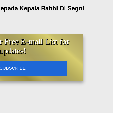
epada Kepala Rabbi Di Segni
 Benediktus XVI untuk
s Yahudi di Roma
r Free E-mail List for
osh Ha-Shanah, Yom Kippur dan Sukkot,
updates!
 telegram kepada Dr. Riccardo Di Segni, Kepala
SUBSCRIBE
h Ha-Shanah 5771, Yom Kippur dan Sukkot,
pkan harapan baik dari diri saya yang
lus kepada anda dan kepada segenap
sama dengan harapan agar pesta-pesta ini
limpah dari Yang Kekal dan menjadi sumber
ga niat untuk memajukan keadilan dan
oleh dunia pada hari ini, meningkat di dalam diri