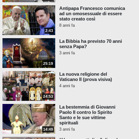
Comunione, è falso e malvagio. In realtà
Antipapa Francesco comunica
conduce i non cattolici alla loro dannazione.
ad un omosessuale di essere
Un insegnamento così malvagio non può
stato creato così
provenire dalla Chiesa cattolica.
8 anni fa
2:43
Ecco cosa ha insegnato
il vero Papa
su
questo argomento:
La Bibbia ha previsto 70 anni
senza Papa?
Papa Pio VIII,
Traditi Humilitati
,
3 anni fa
1829:
25:19
Perciò sarà un profano, come
La nuova religione del
diceva Girolamo
, colui che
Vaticano II (prova visiva)
mangerà l’agnello fuori da questa
4 anni fa
casa,
e perirà colui che durante il
24:53
diluvio non si rifugerà nell’arca di
Noè
.
La bestemmia di Giovanni
Paolo II contro lo Spirito
Papa Gregorio XVI,
Commissum
Santo e le sue vittime
spirituali
divinitus
, 1835:
3 anni fa
14:49
“Colui che oserà distaccarsi dal