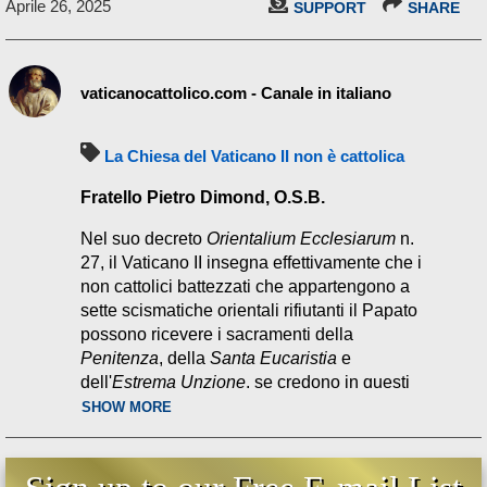
Aprile 26, 2025
SUPPORT
SHARE
vaticanocattolico.com - Canale in italiano
La Chiesa del Vaticano II non è cattolica
Fratello Pietro Dimond, O.S.B.
Nel suo decreto
Orientalium Ecclesiarum
n.
27, il Vaticano II insegna effettivamente che i
non cattolici battezzati che appartengono a
sette scismatiche orientali rifiutanti il Papato
possono ricevere i sacramenti della
Penitenza
, della
Santa Eucaristia
e
dell'
Estrema Unzione
, se credono in questi
sacramenti - anche se non hanno la fede
SHOW MORE
cattolica e non appartengono alla Chiesa
cattolica.