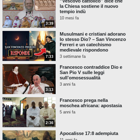
“Vescovo cattolico” dice che
fondamento di Pietro deve capire
la Chiesa sostiene il nuovo
che si estrania dal mistero
tempio indù
divino...Chiunque mangerà
10 mesi fa
3:39
l’agnello al di fuori di questa
casa, si emargina dalla
Musulmani e cristiani adorano
salvezza.”
lo stesso Dio? – San Vincenzo
Ferreri e un catechismo
Papa Pio IX,
medievale rispondono
Amantissimus
, 1862
3 settimane fa
7:33
"... chi mangia dell'agnello e non
Francesco contraddice Dio e
è membro della Chiesa ha
San Pio V sulle leggi
profanato".
sull’omosessualità
3 anni fa
La dichiarazione del Vaticano II che i non
3:13
cattolici possono ricevere la Santa
Francesco prega nella
Comunione nega anche il dogma definito
moschea africana: apostasia
che non c'è salvezza al di fuori della Chiesa
5 anni fa
cattolica, perché solo coloro che sono
considerati sulla via
della
salvezza possono
2:36
ricevere l'Eucaristia. Infatti, nella
Apocalisse 17:8 adempiuta
Costituzione
Sacrosanctum Concilium
n. 47
11 anni fa