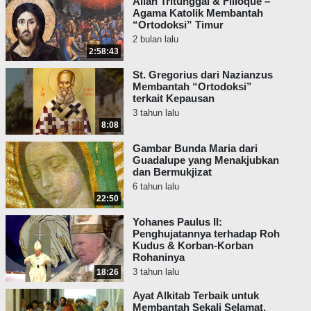
Allah Tritunggal & Filioque –
Agama Katolik Membantah
“Ortodoksi” Timur
2 bulan lalu
2:58:43
St. Gregorius dari Nazianzus
Membantah “Ortodoksi”
terkait Kepausan
3 tahun lalu
8:08
Gambar Bunda Maria dari
Guadalupe yang Menakjubkan
dan Bermukjizat
6 tahun lalu
22:50
Yohanes Paulus II:
Penghujatannya terhadap Roh
Kudus & Korban-Korban
Rohaninya
3 tahun lalu
18:26
Ayat Alkitab Terbaik untuk
Membantah Sekali Selamat,