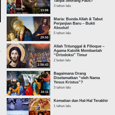
Tanpa Seorang Paus?
3 tahun lalu
33:06
Maria: Bunda Allah & Tabut
Perjanjian Baru – Bukti
Absolut!
5 tahun lalu
29:50
Allah Tritunggal & Filioque –
Agama Katolik Membantah
“Ortodoksi” Timur
2 bulan lalu
2:58:43
Bagaimana Orang
Diselamatkan “oleh Nama
Yesus Kristus”?
3 tahun lalu
16:11
Kematian dan Hal-Hal Terakhir
1 tahun lalu