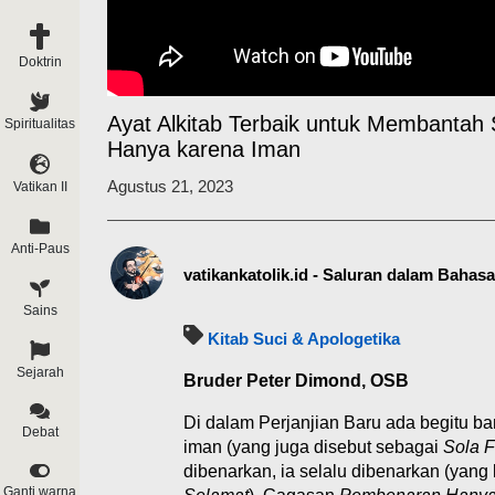
Doktrin
Ayat Alkitab Terbaik untuk Membantah
Spiritualitas
Hanya karena Iman
Agustus 21, 2023
Vatikan II
Anti-Paus
vatikankatolik.id - Saluran dalam Bahas
Sains
Kitab Suci & Apologetika
Sejarah
Bruder Peter Dimond, OSB
Di dalam Perjanjian Baru ada begitu 
Debat
iman (yang juga disebut sebagai
Sola F
dibenarkan, ia selalu dibenarkan (yang
Ganti warna