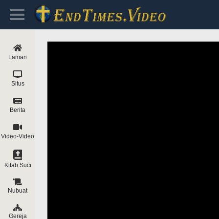
Laman
Situs
Berita
Video-Video
Kitab Suci
Nubuat
Gereja