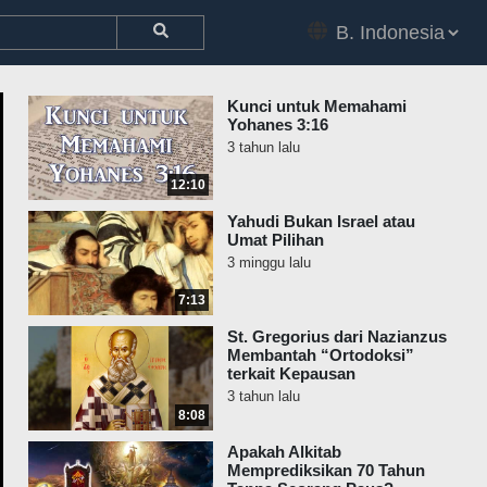
Kunci untuk Memahami
Yohanes 3:16
3 tahun lalu
12:10
Yahudi Bukan Israel atau
Umat Pilihan
3 minggu lalu
7:13
St. Gregorius dari Nazianzus
Membantah “Ortodoksi”
terkait Kepausan
3 tahun lalu
8:08
Apakah Alkitab
Memprediksikan 70 Tahun