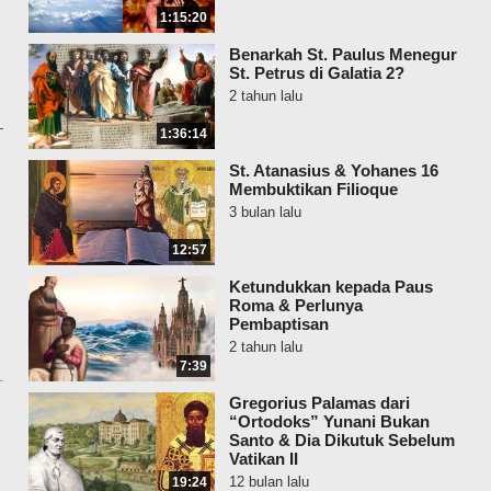
1:15:20
Benarkah St. Paulus Menegur
St. Petrus di Galatia 2?
2 tahun lalu
1:36:14
St. Atanasius & Yohanes 16
Membuktikan Filioque
3 bulan lalu
12:57
Ketundukkan kepada Paus
Roma & Perlunya
Pembaptisan
2 tahun lalu
7:39
Gregorius Palamas dari
“Ortodoks” Yunani Bukan
Santo & Dia Dikutuk Sebelum
Vatikan II
12 bulan lalu
19:24