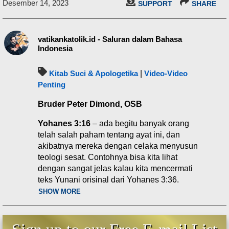
Desember 14, 2023
SUPPORT
SHARE
vatikankatolik.id - Saluran dalam Bahasa
Indonesia
Kitab Suci & Apologetika
|
Video-Video
Penting
Bruder Peter Dimond, OSB
Yohanes 3:16
– ada begitu banyak orang
telah salah paham tentang ayat ini, dan
akibatnya mereka dengan celaka menyusun
teologi sesat. Contohnya bisa kita lihat
dengan sangat jelas kalau kita mencermati
teks Yunani orisinal dari Yohanes 3:36.
Yohanes 3:16 berkata demikian:
SHOW MORE
Yohanes 3:16 - “Karena begitu
besar kasih Allah akan dunia ini,