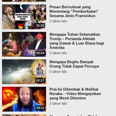
- “Barang siapa percaya akan
Pesan Bernubuat yang
Putra, ia beroleh hidup yang
Menentang “Pemberkatan”
kekal: dan barang siapa tidak
Sesama Jenis Fransiskus
percaya akan Putra, ia tidak akan
2 tahun lalu
melihat hidup, namun murka
35:32
Allah tetap ada di atasnya.”
Mengapa Tuhan Selamatkan
Trump – Pertanda Alkitab
Coba anda perhatikan pada terjemahan
yang Gawat & Luar Biasa bagi
umum ini: kata “percaya” didapati pada
Amerika
kedua bagian ayat tersebut: Barang siapa
2 tahun lalu
33:44
percaya akan Putra, ia beroleh hidup yang
Mengapa Begitu Banyak
kekal: tetapi barang siapa tidak percaya
Orang Tidak Dapat Percaya
akan Putra (atau menolak Putra), ia tidak
5 tahun lalu
akan melihat hidup, namun murka Allah
10:17
tetap ada di atasnya. Tetapi terjemahan itu
tidak benar. Dalam bahasa Yunani
Pria Ini Ditembak & Melihat
orisinalnya, ada dua kata yang digunakan.
Neraka – Video Mengejutkan
yang Mesti Ditonton
Pesan Alkitab dan Yohanes 3 yang
2 tahun lalu
sebenarnya terungkap kalau kata-kata itu
39:11
diterjemahkan dengan tepat.