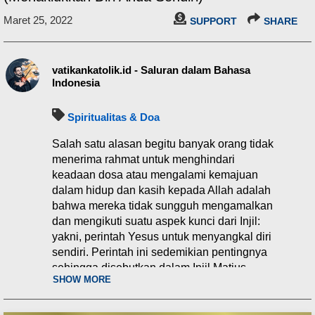
Maret 25, 2022
SUPPORT
SHARE
vatikankatolik.id - Saluran dalam Bahasa
Indonesia
Spiritualitas & Doa
Salah satu alasan begitu banyak orang tidak
menerima rahmat untuk menghindari
keadaan dosa atau mengalami kemajuan
dalam hidup dan kasih kepada Allah adalah
bahwa mereka tidak sungguh mengamalkan
dan mengikuti suatu aspek kunci dari Injil:
yakni, perintah Yesus untuk menyangkal diri
sendiri. Perintah ini sedemikian pentingnya
sehingga disebutkan dalam Injil Matius,
SHOW MORE
Markus, dan Lukas. Lukas 9:23 berkata:
Lukas 9:23 - “Barangsiapa