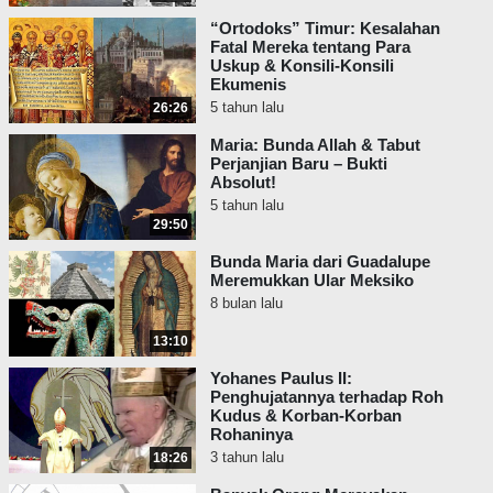
manusiawi, teladan-teladan
“Ortodoks” Timur: Kesalahan
buruk, serta percakapan yang
Fatal Mereka tentang Para
Uskup & Konsili-Konsili
fasik merupakan hasutan-
Ekumenis
hasutan yang kuat yang
5 tahun lalu
26:26
membuat orang lekat dengan
dunia dan membuat jiwa terasing
Maria: Bunda Allah & Tabut
Perjanjian Baru – Bukti
dari Allah. Semua orang tahu
Absolut!
bahwa terkutuknya jiwa yang
5 tahun lalu
tidak terhitung jumlahnya dapat
29:50
dianggap sebagai akibat dari
Bunda Maria dari Guadalupe
kesempatan berdosa yang begitu
Meremukkan Ular Meksiko
sering dijumpai di dunia.”
8 bulan lalu
Yakobus 4:4 - “ … persahabatan
13:10
dengan dunia adalah
Yohanes Paulus II:
permusuhan dengan Allah ….”
Penghujatannya terhadap Roh
Kudus & Korban-Korban
Santo Basilius,
Surat 159
, abad
Rohaninya
ke-4:
3 tahun lalu
18:26
“Sebab jika bagi saya, hidup