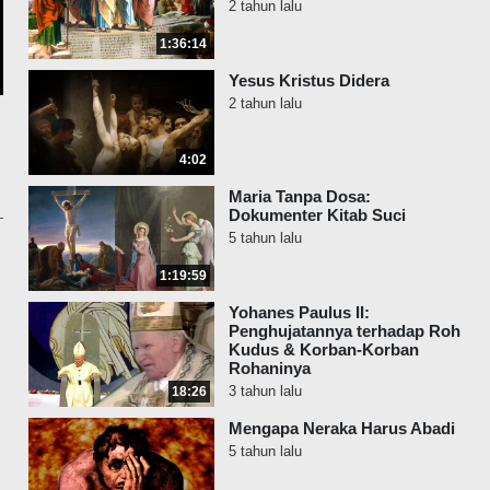
2 tahun lalu
1:36:14
Yesus Kristus Didera
2 tahun lalu
4:02
Maria Tanpa Dosa:
Dokumenter Kitab Suci
5 tahun lalu
1:19:59
Yohanes Paulus II:
Penghujatannya terhadap Roh
Kudus & Korban-Korban
Rohaninya
3 tahun lalu
18:26
Mengapa Neraka Harus Abadi
5 tahun lalu