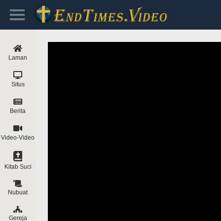
Laman
Situs
Berita
Video-Video
Kitab Suci
Nubuat
Gereja