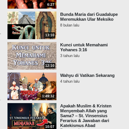
6:27
Bunda Maria dari Guadalupe
Meremukkan Ular Meksiko
8 bulan lalu
13:10
Kunci untuk Memahami
Yohanes 3:16
3 tahun lalu
12:10
Wahyu di Vatikan Sekarang
4 tahun lalu
1:49:32
Apakah Muslim & Kristen
Menyembah Allah yang
Sama? – St. Vinsensius
Ferarius & Jawaban dari
Katekismus Abad
10:07