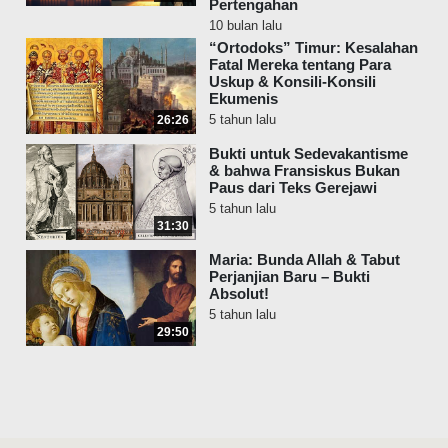
Pertengahan
10 bulan lalu
“Ortodoks” Timur: Kesalahan
Fatal Mereka tentang Para
Uskup & Konsili-Konsili
Ekumenis
5 tahun lalu
26:26
Bukti untuk Sedevakantisme
& bahwa Fransiskus Bukan
Paus dari Teks Gerejawi
5 tahun lalu
31:30
Maria: Bunda Allah & Tabut
Perjanjian Baru – Bukti
Absolut!
5 tahun lalu
29:50