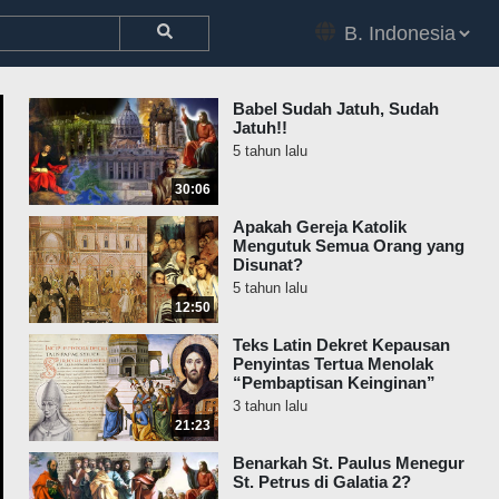
Babel Sudah Jatuh, Sudah
Jatuh!!
5 tahun lalu
30:06
Apakah Gereja Katolik
Mengutuk Semua Orang yang
Disunat?
5 tahun lalu
12:50
Teks Latin Dekret Kepausan
Penyintas Tertua Menolak
“Pembaptisan Keinginan”
3 tahun lalu
21:23
Benarkah St. Paulus Menegur
St. Petrus di Galatia 2?