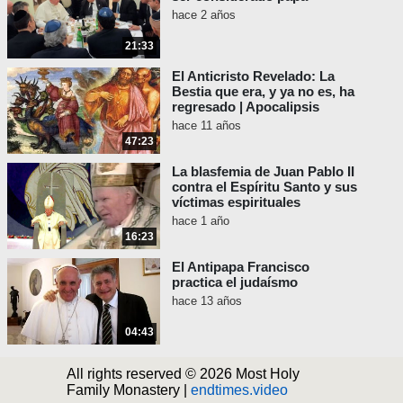
hace 2 años
21:33
El Anticristo Revelado: La
Bestia que era, y ya no es, ha
regresado | Apocalipsis
hace 11 años
47:23
La blasfemia de Juan Pablo II
contra el Espíritu Santo y sus
víctimas espirituales
hace 1 año
16:23
El Antipapa Francisco
practica el judaísmo
hace 13 años
04:43
All rights reserved © 2026 Most Holy
Family Monastery |
endtimes.video