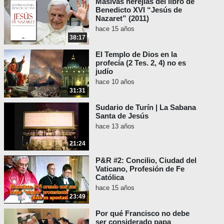
Masivas herejías del libro de
Benedicto XVI “Jesús de
Nazaret” (2011)
hace 15 años
38:17
El Templo de Dios en la
profecía (2 Tes. 2, 4) no es
judío
hace 10 años
31:31
Sudario de Turín | La Sabana
Santa de Jesús
hace 13 años
21:24
P&R #2: Concilio, Ciudad del
Vaticano, Profesión de Fe
Católica
hace 15 años
23:49
Por qué Francisco no debe
ser considerado papa