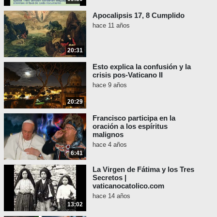
padre jesuita James Martin en
Apocalipsis 17, 8 Cumplido
su ministerio L.G.B.T." (
Gerard
hace 11 años
O’Connell,
America the Jesuit
Review,
26 de enero de 2023)
20:31
NOTICIA: Un inmenso paso
Esto explica la confusión y la
adelante. El Papa Francisco pide
crisis pos-Vaticano II
la despenalización de la
hace 9 años
homosexualidad en todo el
mundo: “Declarando tales leyes
20:29
‘injustas’, Francisco dijo que la
Francisco participa en la
Iglesia católica puede y debe
oración a los espíritus
trabajar para ponerles fin. Debe
malignos
hacerlo. Debe hacerlo”. (James
hace 4 años
Martin)
6:41
La Virgen de Fátima y los Tres
A pesar de que el Antipapa Francisco ha
Secretos |
pronunciado tantas herejías sobre tantos
vaticanocatolico.com
temas diferentes y ha causado tanto
hace 14 años
escándalo, es notable que
13:02
aproximadamente cada par de semanas