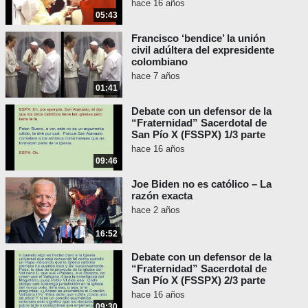
hace 16 años
mundo moderno en su perversa búsqueda
05:43
de eliminar la moral cristiana de la vida
Francisco ‘bendice’ la unión
pública, de promover la sodomía en todas
civil adúltera del expresidente
partes y castigar a los conservadores que
colombiano
tratan de defender la moral bíblica.
hace 7 años
01:41
"El Papa Francisco denuncia
Debate con un defensor de la
las 'injustas' leyes LGBTQ: La
“Fraternidad” Sacerdotal de
homosexualidad 'no es un
San Pío X (FSSPX) 1/3 parte
delito'"
(Nicole Winfield -
hace 16 años
publicado el 26 de enero de
09:46
2023)
Joe Biden no es católico – La
razón exacta
¡Esto es maldad! Además, como hemos
hace 2 años
documentado, Francisco respalda y
promueve a los “activistas LGBT” notorios
16:52
como el “Padre” James Martin; quien, por
Debate con un defensor de la
cierto, elogió la entrevista de Francisco
“Fraternidad” Sacerdotal de
llamándola “un inmenso paso adelante”.
San Pío X (FSSPX) 2/3 parte
hace 16 años
"Papa Francisco anima al
09:30