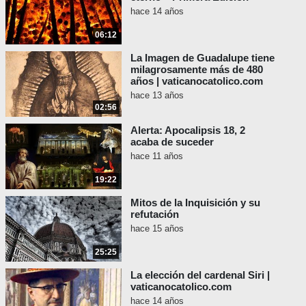
hace 14 años
“Dos empleados de la Casa
06:12
Blanca tienen un día de bodas
que nunca olvidarán. Brian
La Imagen de Guadalupe tiene
Mosteller y Joe Mahshie se
milagrosamente más de 480
años | vaticanocatolico.com
casaron el 1 de agosto en una
hace 13 años
pequeña ceremonia rodeados de
02:56
familiares y amigos.
Alerta: Apocalipsis 18, 2
Y aunque la mayor parte de la
acaba de suceder
atención se centró en la feliz
hace 11 años
pareja, el hombre que ofició la
19:22
boda probablemente también
recibió algo de atención. El
Mitos de la Inquisición y su
refutación
actual vicepresidente de Estados
hace 15 años
Unidos, Joe Biden, presidió la
boda de Mosteller y Mahshie, la
25:25
cual fue celebrada en la casa del
La elección del cardenal Siri |
vicepresidente en Washington,
vaticanocatolico.com
D.C. Una novedad para el
hace 14 años
Vicepresidente. El