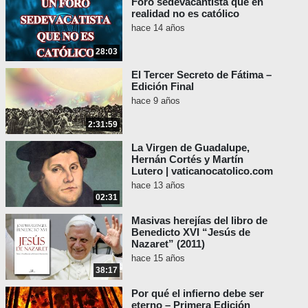
Foro sedevacantista que en
Meet the Press - EL MATRIMONIO DEL
realidad no es católico
MISMO SEXO
hace 14 años
[Biden:] ¿A quién amas? ¿A
28:03
quién amas? ¿Y serás fiel a la
El Tercer Secreto de Fátima –
persona que amas? Y eso es lo
Edición Final
que la gente está descubriendo -
hace 9 años
de qué se tratan todos los
2:31:59
matrimonios en su raíz - ya sean
matrimonios de lesbianas, de
La Virgen de Guadalupe,
hombres gay o de
Hernán Cortés y Martín
Lutero | vaticanocatolico.com
heterosexuales.
hace 13 años
[Reportero:] ¿Es eso lo que crees
02:31
ahora?
Masivas herejías del libro de
Benedicto XVI “Jesús de
Biden: Eso es lo que creo.
Nazaret” (2011)
hace 15 años
38:17
Biden une en matrimonio a dos
Por qué el infierno debe ser
eterno – Primera Edición
empleados de la Casa Blanca