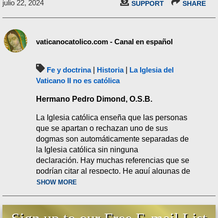
julio 22, 2024
SUPPORT
SHARE
vaticanocatolico.com - Canal en español
Fe y doctrina
|
Historia
|
La Iglesia del
Vaticano II no es católica
Hermano Pedro Dimond, O.S.B.
La Iglesia católica enseña que las personas
que se apartan o rechazan uno de sus
dogmas son automáticamente separadas de
la Iglesia católica sin ninguna
declaración. Hay muchas referencias que se
podrían citar al respecto. He aquí algunas de
ellas.
SHOW MORE
Papa León XIII, Satis cognitum
(#9), 29 de junio de 1896: