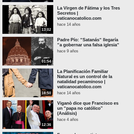
por muchas razones, incluyendo su apoyo al
La Virgen de Fátima y los Tres
aborto, al "matrimonio" gay, al indiferentismo
Secretos |
religioso, etc. El apoyo de Biden al
vaticanocatolico.com
“matrimonio” gay es una herejía porque
hace 14 años
niega la enseñanza de las Escrituras y de la
13:02
Iglesia de que el matrimonio es solamente
Padre Pío: “Satanás“ llegaría
entre un hombre y una mujer, y que los actos
“a gobernar una falsa iglesia“
sodomitas son malvados.
hace 9 años
Papa León XIII, Arcanum (#5), 10
01:54
de febrero de 1880:
La Planificación Familiar
"Él [Jesucristo] dio testimonio...
Natural es un control de la
de que el matrimonio, desde su
natalidad pecaminoso |
vaticanocatolico.com
institución, debe existir sólo entre
hace 14 años
18:50
dos, es decir, entre un hombre y
una mujer... y que el vínculo
Viganò dice que Francisco es
matrimonial está, por voluntad de
un “papa no católico”
(Análisis)
Dios, tan estrecha y fuertemente
hace 4 años
unido que ningún hombre puede
12:36
disolverlo o separarlo”.