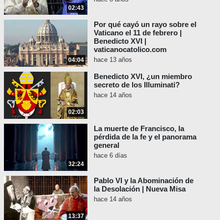
02:43
Por qué cayó un rayo sobre el
Vaticano el 11 de febrero |
Benedicto XVI |
vaticanocatolico.com
hace 13 años
04:04
Benedicto XVI, ¿un miembro
secreto de los Illuminati?
hace 14 años
02:03
La muerte de Francisco, la
pérdida de la fe y el panorama
general
hace 6 días
32:24
Pablo VI y la Abominación de
la Desolación | Nueva Misa
hace 14 años
13:37