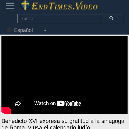
Benedicto XVI expresa su gratitud a la sinagoga
de Roma, y usa el calendario judío