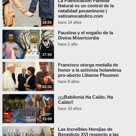
La Planificación Familiar
Natural es un control de la
natalidad pecaminoso |
vaticanocatolico.com
hace 14 años
18:50
Faustina y el engaño de la
Divina Misericordia
hace 1 año
37:50
Francisco otorga medalla de
honor a la activista holandesa
pro-aborto Lilianne Ploumen
hace 8 años
02:32
¡¡¡¡Babilonia Ha Caído, Ha
Caído!!
hace 10 años
33:08
Las Increíbles Herejías de
Benedicto XVI respecto a las