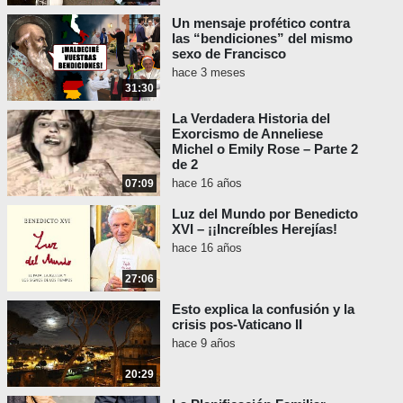
Un mensaje profético contra
las “bendiciones” del mismo
sexo de Francisco
hace 3 meses
31:30
La Verdadera Historia del
Exorcismo de Anneliese
Michel o Emily Rose – Parte 2
de 2
hace 16 años
07:09
Luz del Mundo por Benedicto
XVI – ¡¡Increíbles Herejías!
hace 16 años
27:06
Esto explica la confusión y la
crisis pos-Vaticano II
hace 9 años
20:29