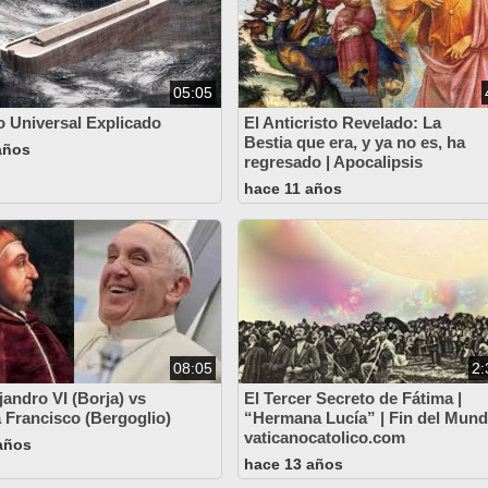
05:05
io Universal Explicado
El Anticristo Revelado: La
Bestia que era, y ya no es, ha
años
regresado | Apocalipsis
hace 11 años
08:05
2:
jandro VI (Borja) vs
El Tercer Secreto de Fátima |
 Francisco (Bergoglio)
“Hermana Lucía” | Fin del Mund
vaticanocatolico.com
años
hace 13 años