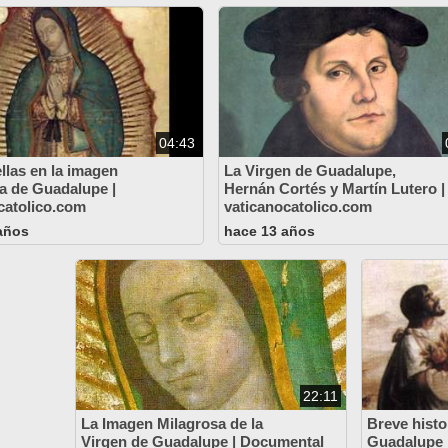
04:43
ellas en la imagen
La Virgen de Guadalupe,
a de Guadalupe |
Hernán Cortés y Martín Lutero |
catolico.com
vaticanocatolico.com
años
hace 13 años
22:11
La Imagen Milagrosa de la
Breve histo
Virgen de Guadalupe | Documental
Guadalupe 