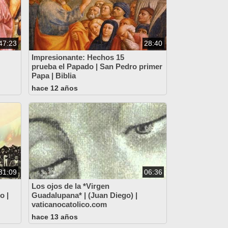
47:23
28:40
Impresionante: Hechos 15
prueba el Papado | San Pedro primer
Papa | Biblia
hace 12 años
31:09
06:36
Los ojos de la *Virgen
o |
Guadalupana* | (Juan Diego) |
vaticanocatolico.com
hace 13 años