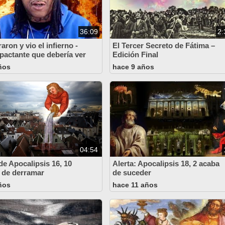
36:09
2:
aron y vio el infierno -
El Tercer Secreto de Fátima –
pactante que debería ver
Edición Final
ños
hace 9 años
04:54
de Apocalipsis 16, 10
Alerta: Apocalipsis 18, 2 acaba
 de derramar
de suceder
ños
hace 11 años