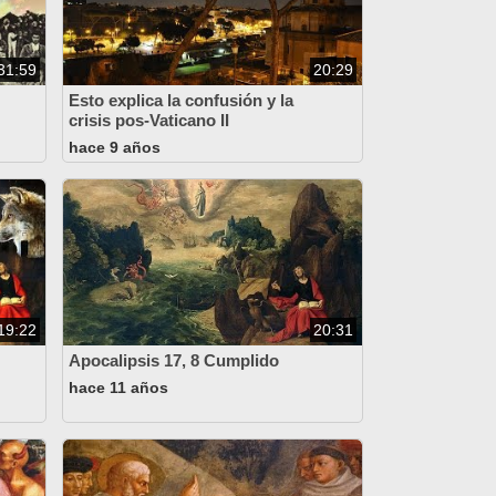
31:59
20:29
Esto explica la confusión y la
crisis pos-Vaticano II
hace 9 años
19:22
20:31
Apocalipsis 17, 8 Cumplido
hace 11 años