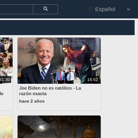
31:30
16:52
Joe Biden no es católico - La
de
razón exacta
hace 2 años