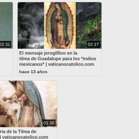
02:31
02:27
El mensaje jeroglífico en la
tilma de Guadalupe para los *indios
mexicanos* | vaticanocatolico.com
hace 13 años
01:35
ria de la Tilma de
| vaticanocatolico.com