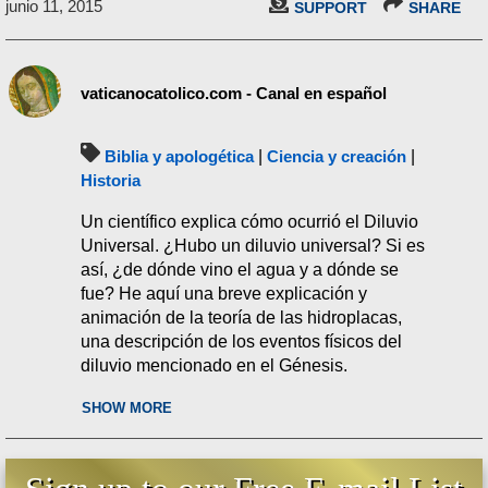
junio 11, 2015
SUPPORT
SHARE
vaticanocatolico.com - Canal en español
Biblia y apologética
|
Ciencia y creación
|
Historia
Un científico explica cómo ocurrió el Diluvio
Universal. ¿Hubo un diluvio universal? Si es
así, ¿de dónde vino el agua y a dónde se
fue? He aquí una breve explicación y
animación de la teoría de las hidroplacas,
una descripción de los eventos físicos del
diluvio mencionado en el Génesis.
Leer el transcrito:
SHOW MORE
https://www.vaticanocatolico.com/iglesiacato
lica/diluvio-universal-genesis/