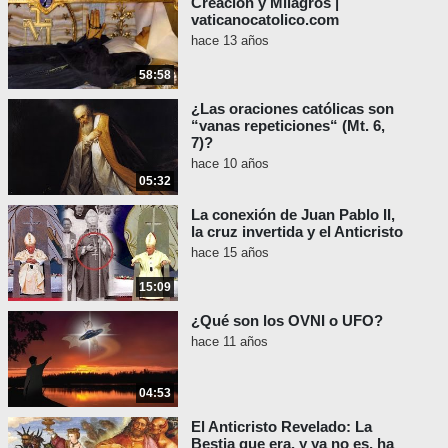
Creación y Milagros |
vaticanocatolico.com
hace 13 años
58:58
¿Las oraciones católicas son
“vanas repeticiones“ (Mt. 6,
7)?
hace 10 años
05:32
La conexión de Juan Pablo II,
la cruz invertida y el Anticristo
hace 15 años
15:09
¿Qué son los OVNI o UFO?
hace 11 años
04:53
El Anticristo Revelado: La
Bestia que era, y ya no es, ha