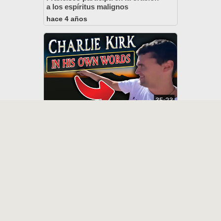
a los espíritus malignos
hace 4 años
35:23
Charlie Kirk: Was He A Real
Christian?
11 months ago
21:28