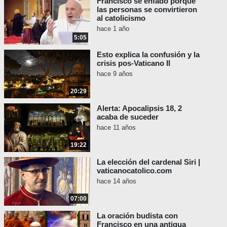
Francisco se enfadó porque
las personas se convirtieron
al catolicismo
hace 1 año
5:05
Esto explica la confusión y la
crisis pos-Vaticano II
hace 9 años
20:29
Alerta: Apocalipsis 18, 2
acaba de suceder
hace 11 años
19:22
La elección del cardenal Siri |
vaticanocatolico.com
hace 14 años
07:00
La oración budista con
Francisco en una antigua