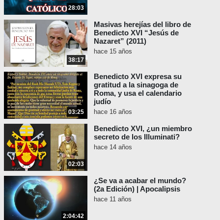
28:03
Masivas herejías del libro de
Benedicto XVI “Jesús de
Nazaret” (2011)
hace 15 años
38:17
Benedicto XVI expresa su
gratitud a la sinagoga de
Roma, y usa el calendario
judío
hace 16 años
03:25
Benedicto XVI, ¿un miembro
secreto de los Illuminati?
hace 14 años
02:03
¿Se va a acabar el mundo?
(2a Edición) | Apocalipsis
hace 11 años
2:04:42