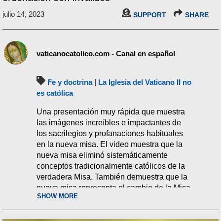
julio 14, 2023
SUPPORT
SHARE
vaticanocatolico.com - Canal en español
Fe y doctrina
|
La Iglesia del Vaticano II no
es católica
Una presentación muy rápida que muestra
las imágenes increíbles e impactantes de
los sacrilegios y profanaciones habituales
en la nueva misa. El video muestra que la
nueva misa eliminó sistemáticamente
conceptos tradicionalmente católicos de la
verdadera Misa. También demuestra que la
nueva misa representa el cambio de la Misa
SHOW MORE
católica en un servicio protestante. Se
muestra que los cambios en la fórmula de
consagración hacen que la nueva misa sea