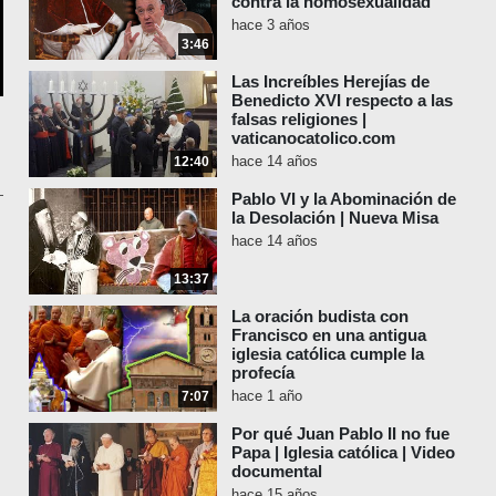
contra la homosexualidad
hace 3 años
3:46
Las Increíbles Herejías de
Benedicto XVI respecto a las
falsas religiones |
vaticanocatolico.com
hace 14 años
12:40
Pablo VI y la Abominación de
la Desolación | Nueva Misa
hace 14 años
13:37
La oración budista con
Francisco en una antigua
iglesia católica cumple la
profecía
hace 1 año
7:07
Por qué Juan Pablo II no fue
Papa | Iglesia católica | Video
documental
hace 15 años