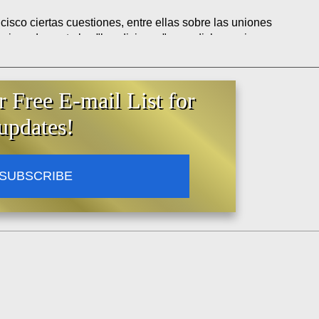
sco ciertas cuestiones, entre ellas sobre las uniones
ncisco descarta las "bendiciones" para dichas uniones.
ndo que los párrocos pueden decidir caso por caso si
to, las aprobó.
r Free E-mail List for
updates!
iscernir adecuadamente si hay formas de bendición,
personas, que no transmitan una concepción
e cuando se pide una bendición se está
 Dios, un ruego para poder vivir mejor, una
SUBSCRIBE
yudarnos a vivir mejor”.
[1]
es entre personas del mismo sexo y a las "bendiciones"
mismo sexo. Quien diga lo contrario, miente.
ales "bendiciones". Y no sólo no las excluye, sino que
orresponde a cada "pastor" discernir si debe dar tal
 que el matrimonio es solo entre un hombre y una