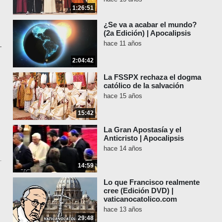
1:26:51
¿Se va a acabar el mundo?
(2a Edición) | Apocalipsis
hace 11 años
2:04:42
La FSSPX rechaza el dogma
católico de la salvación
hace 15 años
15:42
La Gran Apostasía y el
Anticristo | Apocalipsis
hace 14 años
14:59
Lo que Francisco realmente
cree (Edición DVD) |
vaticanocatolico.com
hace 13 años
29:48