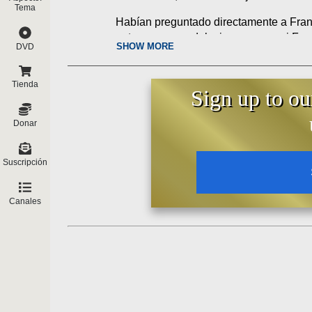
Tema
Habían preguntado directamente a Franci
entre personas del mismo sexo y si Fra
SHOW MORE
DVD
El antipapa Francisco respondió enseña
conceden tales "bendiciones". Por lo tan
Tienda
Sign up to ou
Entre otras cosas, Francisco afirmó:
"... la prudencia pastoral debe d
Donar
solicitadas por una o por varias 
equivocada del matrimonio. Porqu
Suscripción
expresando un pedido de auxilio a
confianza en un Padre que puede a
Canales
Eso es un claro respaldo a las relacion
para las relaciones entre personas del 
Se le preguntó directamente sobre dar t
las aprueba caso por caso. Enseña que c
"bendición".
El hecho de que Francisco también diga