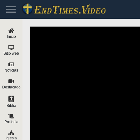
Inicio
Sitio web
Noticias
Destacado
Biblia
Profecía
Iglesia