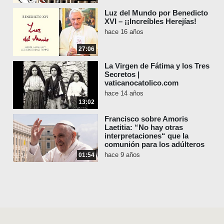
Luz del Mundo por Benedicto
XVI – ¡¡Increíbles Herejías!
hace 16 años
27:06
La Virgen de Fátima y los Tres
Secretos |
vaticanocatolico.com
hace 14 años
13:02
Francisco sobre Amoris
Laetitia: “No hay otras
interpretaciones“ que la
comunión para los adúlteros
hace 9 años
01:54