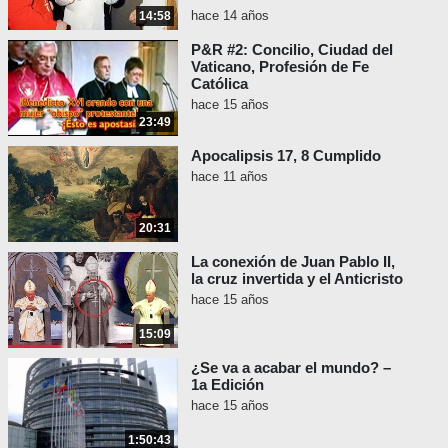
hace 14 años
14:58
P&R #2: Concilio, Ciudad del
Vaticano, Profesión de Fe
Católica
hace 15 años
23:49
Apocalipsis 17, 8 Cumplido
hace 11 años
20:31
La conexión de Juan Pablo II,
la cruz invertida y el Anticristo
hace 15 años
15:09
¿Se va a acabar el mundo? –
1a Edición
hace 15 años
1:50:43