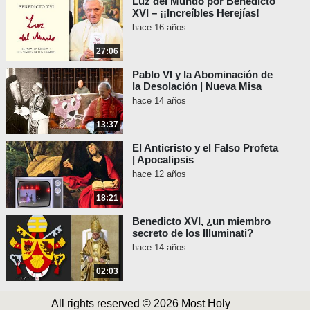
Luz del Mundo por Benedicto
XVI – ¡¡Increíbles Herejías!
hace 16 años
27:06
Pablo VI y la Abominación de
la Desolación | Nueva Misa
hace 14 años
13:37
El Anticristo y el Falso Profeta
| Apocalipsis
hace 12 años
18:21
Benedicto XVI, ¿un miembro
secreto de los Illuminati?
hace 14 años
02:03
All rights reserved © 2026 Most Holy