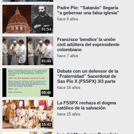
Padre Pío: “Satanás“ llegaría
“a gobernar una falsa iglesia“
hace 9 años
01:54
Francisco ‘bendice’ la unión
civil adúltera del expresidente
colombiano
hace 7 años
01:41
Debate con un defensor de la
“Fraternidad” Sacerdotal de
San Pío X (FSSPX) 3/3 parte
hace 16 años
09:46
La FSSPX rechaza el dogma
católico de la salvación
hace 15 años
15:42