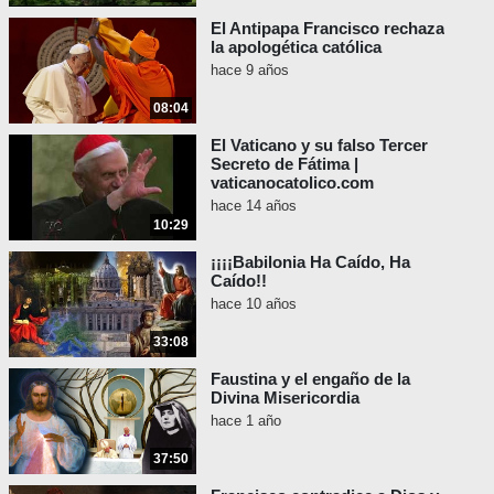
El Antipapa Francisco rechaza
la apologética católica
hace 9 años
08:04
El Vaticano y su falso Tercer
Secreto de Fátima |
vaticanocatolico.com
hace 14 años
10:29
¡¡¡¡Babilonia Ha Caído, Ha
Caído!!
hace 10 años
33:08
Faustina y el engaño de la
Divina Misericordia
hace 1 año
37:50