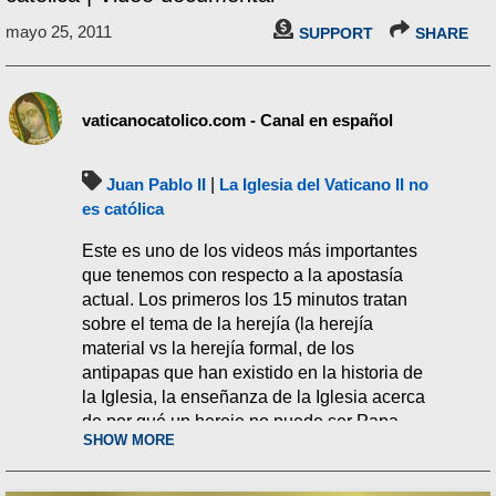
mayo 25, 2011
SUPPORT
SHARE
vaticanocatolico.com - Canal en español
Juan Pablo II
|
La Iglesia del Vaticano II no
es católica
Este es uno de los videos más importantes
que tenemos con respecto a la apostasía
actual. Los primeros los 15 minutos tratan
sobre el tema de la herejía (la herejía
material vs la herejía formal, de los
antipapas que han existido en la historia de
la Iglesia, la enseñanza de la Iglesia acerca
de por qué un hereje no puede ser Papa,
SHOW MORE
etc.). El video se pone aún más
impresionante a partir de los 20 minutos, en
donde trata sobre las increíbles herejías de