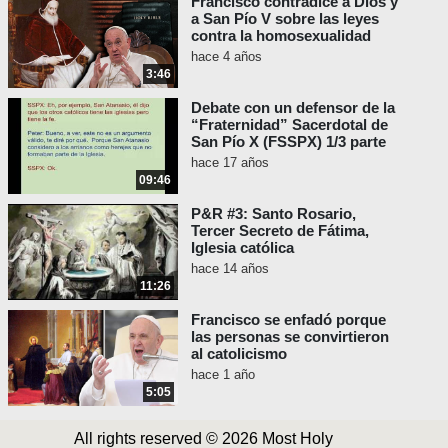
Francisco contradice a Dios y
a San Pío V sobre las leyes
contra la homosexualidad
hace 4 años
3:46
Debate con un defensor de la
“Fraternidad” Sacerdotal de
San Pío X (FSSPX) 1/3 parte
hace 17 años
09:46
P&R #3: Santo Rosario,
Tercer Secreto de Fátima,
Iglesia católica
hace 14 años
11:26
Francisco se enfadó porque
las personas se convirtieron
al catolicismo
hace 1 año
5:05
All rights reserved © 2026 Most Holy