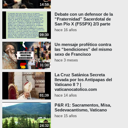
14:59
Debate con un defensor de la
“Fraternidad” Sacerdotal de
San Pío X (FSSPX) 2/3 parte
hace 16 años
09:30
Un mensaje profético contra
las “bendiciones” del mismo
sexo de Francisco
hace 3 meses
31:30
La Cruz Satánica Secreta
llevada por los Antipapas del
Vaticano II ? |
vaticanocatolico.com
hace 14 años
01:39
P&R #1: Sacramentos, Misa,
Sedevacantismo, Vaticano
hace 15 años
24:32