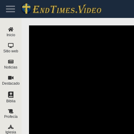
Inicio
Sitio web
Noticias
Destacado
Biblia
Profecía
Iglesia