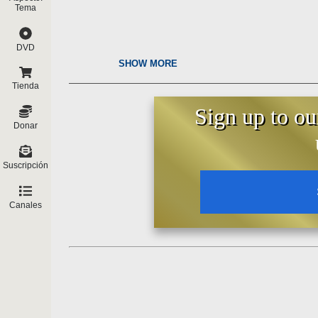
Tema
DVD
SHOW MORE
Tienda
Sign up to ou
Donar
Suscripción
Canales