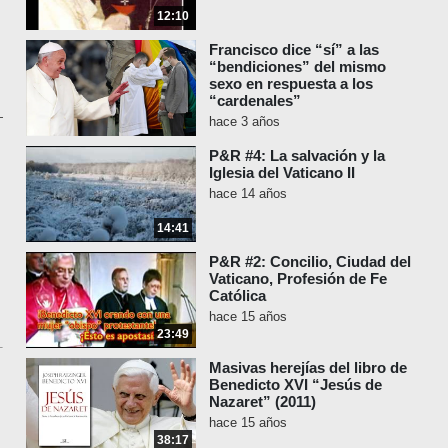
12:10
Francisco dice “sí” a las
“bendiciones” del mismo
sexo en respuesta a los
“cardenales”
hace 3 años
P&R #4: La salvación y la
Iglesia del Vaticano II
hace 14 años
14:41
P&R #2: Concilio, Ciudad del
Vaticano, Profesión de Fe
Católica
hace 15 años
23:49
Masivas herejías del libro de
Benedicto XVI “Jesús de
Nazaret” (2011)
hace 15 años
38:17