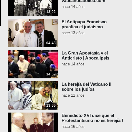
vaticanocatolico.com
hace 14 años
13:02
El Antipapa Francisco
practica el judaísmo
hace 13 años
04:43
La Gran Apostasía y el
Anticristo | Apocalipsis
hace 14 años
14:59
La herejía del Vaticano II
sobre los judíos
hace 12 años
13:55
Benedicto XVI dice que el
Protestantismo no es herejía !
hace 16 años