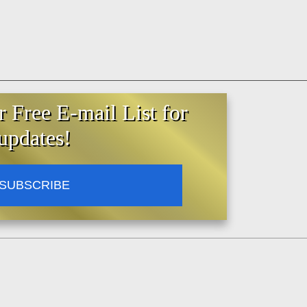
r Free E-mail List for
updates!
SUBSCRIBE