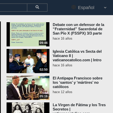
Debate con un defensor de la
“Fraternidad” Sacerdotal de
San Pío X (FSSPX) 3/3 parte
hace 16 años
09:46
Iglesia Católica vs Secta del
Vaticano II |
vaticanocatolico.com | Intro
hace 16 años
02:50
El Antipapa Francisco sobre
los ‘santos’ y ‘mártires’ no
católicos
hace 12 años
05:16
La Virgen de Fátima y los Tres
Secretos |