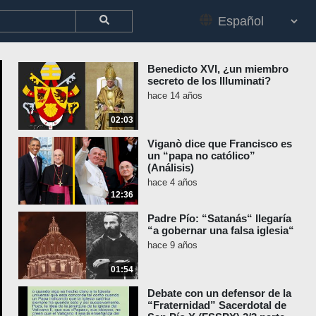
Benedicto XVI, ¿un miembro
secreto de los Illuminati?
hace 14 años
02:03
Viganò dice que Francisco es
un “papa no católico”
(Análisis)
hace 4 años
12:36
Padre Pío: “Satanás“ llegaría
“a gobernar una falsa iglesia“
hace 9 años
01:54
Debate con un defensor de la
“Fraternidad” Sacerdotal de