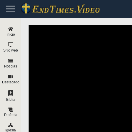
Inicio
Sitio web
Noticias
Destacado
Biblia
Profecía
Iglesia