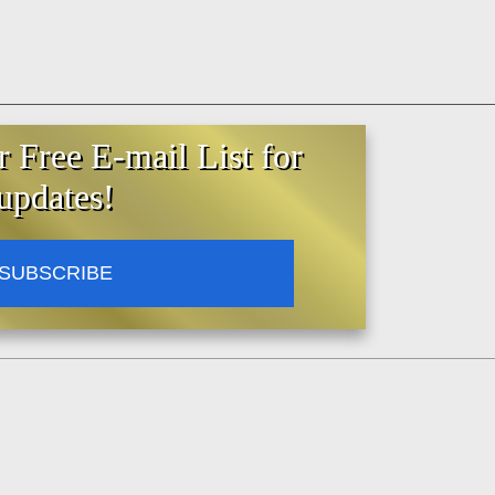
r Free E-mail List for
updates!
SUBSCRIBE