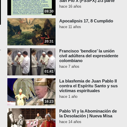
San Pío X (FSSPX) 2/3 parte
hace 16 años
09:30
Apocalipsis 17, 8 Cumplido
hace 11 años
20:31
Francisco ‘bendice’ la unión
civil adúltera del expresidente
colombiano
hace 7 años
01:41
La blasfemia de Juan Pablo II
contra el Espíritu Santo y sus
víctimas espirituales
hace 1 año
16:23
Pablo VI y la Abominación de
la Desolación | Nueva Misa
hace 14 años