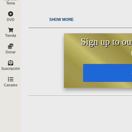
Tema
SHOW MORE
DVD
Tienda
Sign up to ou
Donar
Suscripción
Canales