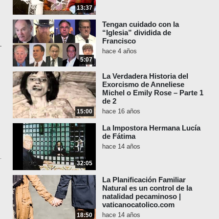
13:37
Tengan cuidado con la
“Iglesia” dividida de
Francisco
hace 4 años
5:07
La Verdadera Historia del
Exorcismo de Anneliese
Michel o Emily Rose – Parte 1
de 2
hace 16 años
15:00
La Impostora Hermana Lucía
de Fátima
hace 14 años
32:05
La Planificación Familiar
Natural es un control de la
natalidad pecaminoso |
vaticanocatolico.com
hace 14 años
18:50