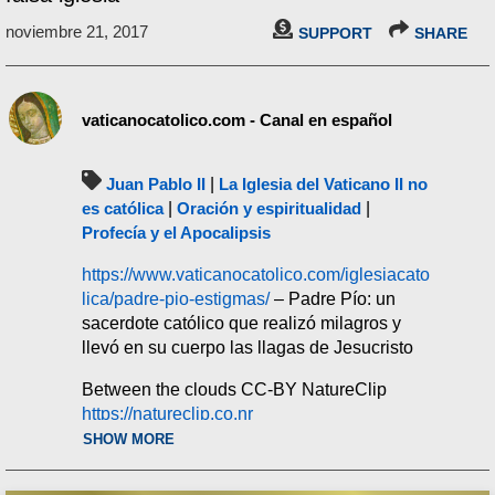
noviembre 21, 2017
SUPPORT
SHARE
vaticanocatolico.com - Canal en español
Juan Pablo II
|
La Iglesia del Vaticano II no
es católica
|
Oración y espiritualidad
|
Profecía y el Apocalipsis
https://www.vaticanocatolico.com/iglesiacato
lica/padre-pio-estigmas/
– Padre Pío: un
sacerdote católico que realizó milagros y
llevó en su cuerpo las llagas de Jesucristo
Between the clouds CC-BY NatureClip
https://natureclip.co.nr
SHOW MORE