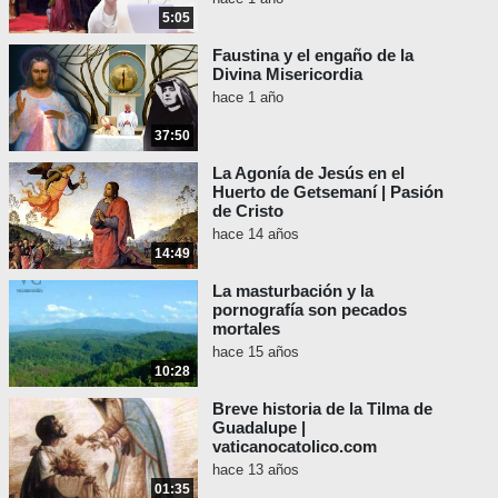
5:05
Faustina y el engaño de la
Divina Misericordia
hace 1 año
37:50
La Agonía de Jesús en el
Huerto de Getsemaní | Pasión
de Cristo
hace 14 años
14:49
La masturbación y la
pornografía son pecados
mortales
hace 15 años
10:28
Breve historia de la Tilma de
Guadalupe |
vaticanocatolico.com
hace 13 años
01:35