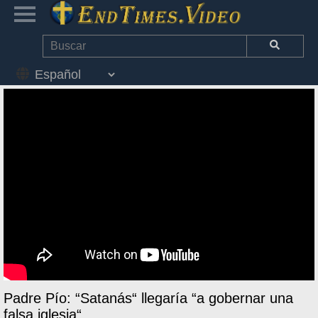
Padre Pío: “Satanás“ llegaría “a gobernar una
falsa iglesia“