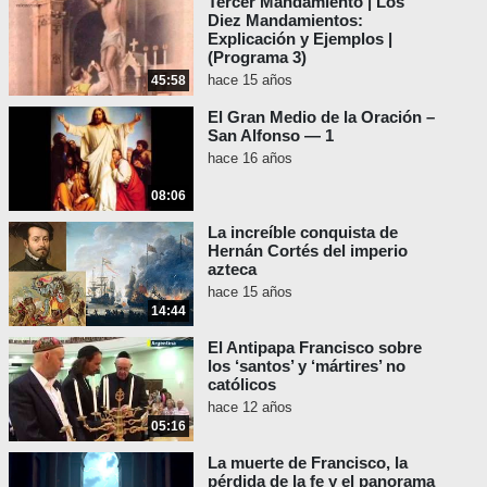
Tercer Mandamiento | Los
Diez Mandamientos:
Explicación y Ejemplos |
(Programa 3)
hace 15 años
45:58
El Gran Medio de la Oración –
San Alfonso — 1
hace 16 años
08:06
La increíble conquista de
Hernán Cortés del imperio
azteca
hace 15 años
14:44
El Antipapa Francisco sobre
los ‘santos’ y ‘mártires’ no
católicos
hace 12 años
05:16
La muerte de Francisco, la
pérdida de la fe y el panorama