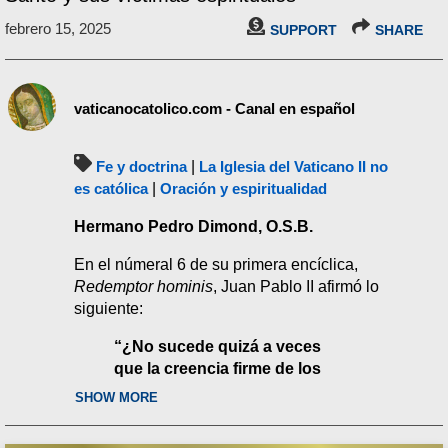
febrero 15, 2025
SUPPORT
SHARE
vaticanocatolico.com - Canal en español
Fe y doctrina
|
La Iglesia del Vaticano II no
es católica
|
Oración y espiritualidad
Hermano Pedro Dimond, O.S.B.
En el númeral 6 de su primera encíclica,
Redemptor hominis
, Juan Pablo II afirmó lo
siguiente:
“¿No
sucede quizá a veces
que
la creencia firme de los
que profesan religiones no
SHOW MORE
cristianas —que en sí misma
también procede del Espíritu