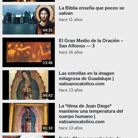
El objeto del
profitentium
en este
La Biblia enseña que pocos se
pasaje son las
salvan
non christianas
religiones
, es decir, las religiones no
hace 11 años
cristianas. Así, se refiere a la firme
04:31
creencia de los que profesan
religiones no cristianas.
El Gran Medio de la Oración –
San Alfonso — 3
Después él utiliza el pronombre
hace 16 años
relativo
quae,
que significa
que.
Quae
concuerda en el contexto con
firma
13:46
persuasio
, al igual que el pronombre
Las estrellas en la imagen
intensivo
ipsa
(que significa
en sí
milagrosa de Guadalupe |
misma
).
Entonces,
quae et ipsa
vaticanocatolico.com
procedit
significa,
que sí misma
hace 13 años
también procede
.
04:43
Así que la firme creencia de los que
La *tilma de Juan Diego*
profesan religiones no cristianas, ¿de
mantiene una temperatura del
quién procede, según Juan Pablo II?
cuerpo humano |
Según él, procede
vaticanocatolico.com
a Spiritu veritatis
,
es decir, del Espíritu de verdad.
hace 13 años
01:10