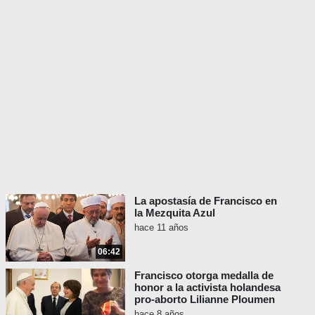
de verdad, que actúa más allá
de los confines visibles del
Cuerpo Místico
— haga quedar
confundidos a los cristianos,
muchas veces tan dispuestos
a dudar en las verdades
reveladas por Dios[?]…”
[1]
.
Como cualquiera puede ver, la herejía es
evidente. Juan Pablo II está enseñando
falsamente que la creencia en religiones no
cristianas procede del Espíritu de verdad,
cuando en realidad procede del espíritu de
La apostasía de Francisco en
la mentira, el diablo. Echemos ahora un
la Mezquita Azul
rápido vistazo al texto en latín, en el que
hace 11 años
también queda clara la herejía y la blasfemia
de Juan Pablo II.
06:42
Francisco otorga medalla de
Nonne interdum
firma persuasio
honor a la activista holandesa
non christianas religiones
pro-aborto Lilianne Ploumen
profitentium — quae et ipsa
hace 8 años