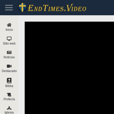
Inicio
Sitio web
Noticias
Destacado
Biblia
Profecía
Iglesia