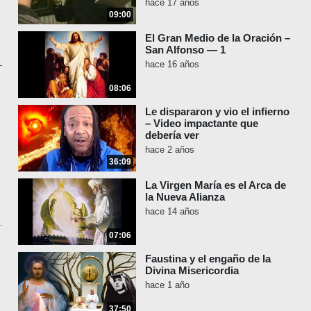
hace 17 años
09:00
El Gran Medio de la Oración –
San Alfonso — 1
hace 16 años
08:06
Le dispararon y vio el infierno
– Video impactante que
debería ver
hace 2 años
36:09
La Virgen María es el Arca de
la Nueva Alianza
hace 14 años
07:06
Faustina y el engaño de la
Divina Misericordia
hace 1 año
37:50