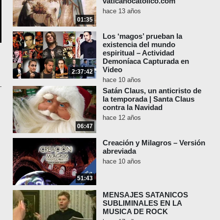
vaticanocatolico.com
hace 13 años
01:35
Los ‘magos’ prueban la
existencia del mundo
espiritual – Actividad
Demoníaca Capturada en
Video
2:37:42
hace 10 años
Satán Claus, un anticristo de
la temporada | Santa Claus
contra la Navidad
hace 12 años
06:47
Creación y Milagros – Versión
abreviada
hace 10 años
51:43
MENSAJES SATANICOS
SUBLIMINALES EN LA
MUSICA DE ROCK