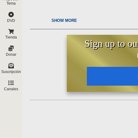
Tema
SHOW MORE
DVD
Tienda
Sign up to ou
Donar
Suscripción
Canales