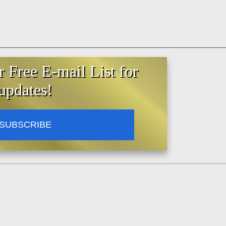
r Free E-mail List for
updates!
SUBSCRIBE