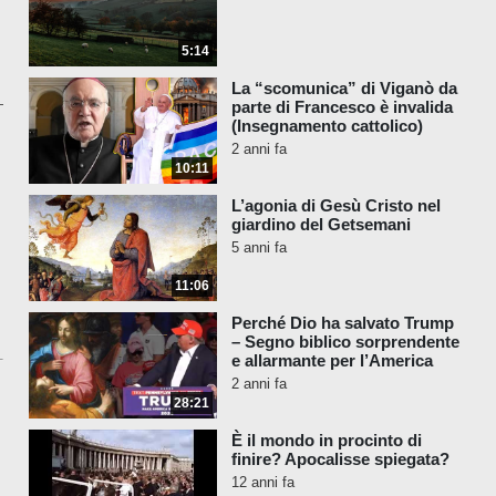
5:14
La “scomunica” di Viganò da
parte di Francesco è invalida
(Insegnamento cattolico)
2 anni fa
10:11
L’agonia di Gesù Cristo nel
giardino del Getsemani
5 anni fa
11:06
Perché Dio ha salvato Trump
– Segno biblico sorprendente
e allarmante per l’America
2 anni fa
28:21
È il mondo in procinto di
finire? Apocalisse spiegata?
12 anni fa