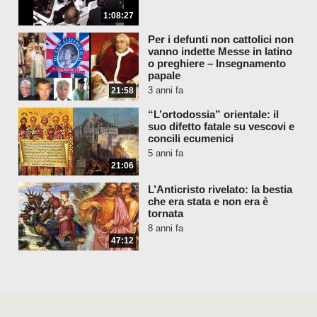
1:08:27
Per i defunti non cattolici non
vanno indette Messe in latino
o preghiere – Insegnamento
papale
3 anni fa
21:58
“L’ortodossia” orientale: il
suo difetto fatale su vescovi e
concili ecumenici
5 anni fa
21:06
L’Anticristo rivelato: la bestia
che era stata e non era è
tornata
8 anni fa
47:12