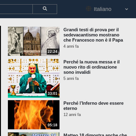
Grandi testi di prova per il
sedevacantismo mostrano
che Francesco non è il Papa
4 anni fa
22:24
Perché la nuova messa e il
nuovo rito di ordinazione
sono invalidi
5 anni fa
33:01
Perché l’Inferno deve essere
eterno
12 anni fa
05:18
Matteo 18 dimostra anche che