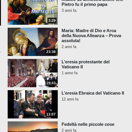
Pietro fu il primo papa
3 anni fa
3:29
Maria: Madre di Dio e Arca
della Nuova Alleanza – Prova
assoluta!
2 anni fa
23:38
L’eresia protestante del
Vaticano II
1 anno fa
19:43
L’eresia Ebraica del Vaticano II
12 anni fa
13:07
Fedeltà nelle piccole cose
2 anni fa