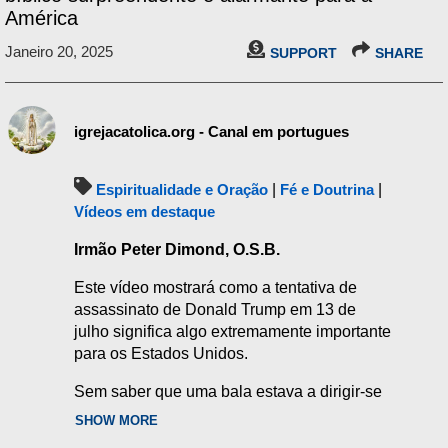
América
Janeiro 20, 2025
SUPPORT
SHARE
igrejacatolica.org - Canal em portugues
Espiritualidade e Oração
|
Fé e Doutrina
|
Vídeos em destaque
Irmão Peter Dimond, O.S.B.
Este vídeo mostrará como a tentativa de
assassinato de Donald Trump em 13 de
julho significa algo extremamente importante
para os Estados Unidos.
Sem saber que uma bala estava a dirigir-se
diretamente para a sua cabeça, Donald
SHOW MORE
Trump inclinou a cabeça menos de um