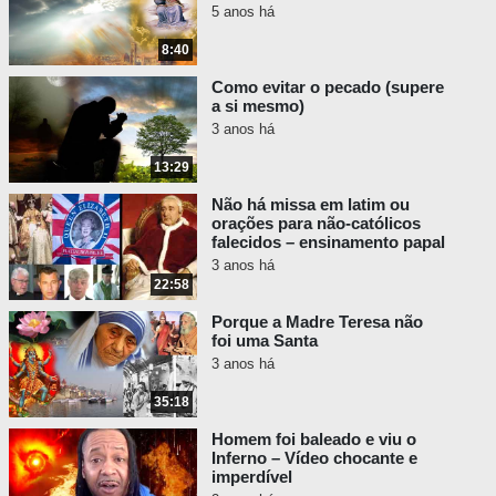
nós. Então estávamos ali
5 anos há
parados. Estávamos a apontar
8:40
para o indivíduo a rastejar pelo
telhado.
Como evitar o pecado (supere
a si mesmo)
[Entrevistador:]
E ele tinha uma
3 anos há
arma, certo?
13:29
[Participante:]
Ele tinha um rifle.
Não há missa em latim ou
Podíamos vê-lo claramente com
orações para não-católicos
um rifle. Com certeza.
falecidos – ensinamento papal
Apontamos na sua direção. A
3 anos há
22:58
polícia estava lá em baixo a
correr no chão. E nós dizíamos:
Porque a Madre Teresa não
«Ei, rapaz! Tem um cara no
foi uma Santa
telhado com um rifle». E a polícia
3 anos há
disse: «O quê?». Como se não
35:18
soubessem o que se estava a
passar. Nós dizíamos: “Ei, aqui
Homem foi baleado e viu o
Inferno – Vídeo chocante e
mesmo no telhado! Podemos vê-
imperdível
lo daqui mesmo. Estamos a vê-