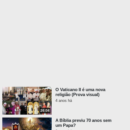
resultasse na sua morte.
[Atirador de elite:]
Mas temos
de perceber porque é que algo
num raio de 182 metros - pensa
nisto, Jesse. 182 metros.
Isto
significa que um rifle médio que
mantém um minuto de ângulo,
manteria um agrupamento de
5.08 centímetros se o disparasse
diretamente do pavimento – ou
seja, «numa plataforma».
Portanto, agora estamos a falar
de 146.30 [metros], ou seja, 4.06
O Vaticano II é uma nova
centímetros, que é a sua
religião (Prova visual)
capacidade de agrupamento. A
4 anos há
cabeça média tem o quê? 6 por
26:04
8? De ombro a ombro são 50.8
centímetros. Da cabeça à cintura
A Bíblia previu 70 anos sem
um Papa?
são 101.6 centímetros. E o