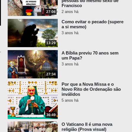
pessoas do mesmo sexo de
Francisco
2 anos há
27:06
Como evitar o pecado (supere
a si mesmo)
3 anos há
13:29
A Bíblia previu 70 anos sem
um Papa?
3 anos há
27:34
Por que a Nova Missa e o
Novo Rito de Ordenação são
inválidos
5 anos há
36:49
O Vaticano II é uma nova
religião (Prova visual)