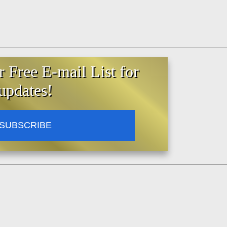
r Free E-mail List for
updates!
SUBSCRIBE