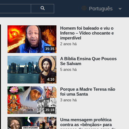
Homem foi baleado e viu o
Inferno – Vídeo chocante e
imperdível
2 anos há
35:35
A Bíblia Ensina Que Poucos
Se Salvam
5 anos há
4:10
Porque a Madre Teresa não
foi uma Santa
3 anos há
35:18
Uma mensagem profética
contra as «bênçãos» para