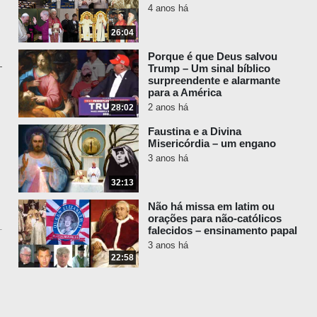
4 anos há
26:04
Porque é que Deus salvou
Trump – Um sinal bíblico
surpreendente e alarmante
para a América
2 anos há
28:02
Faustina e a Divina
Misericórdia – um engano
3 anos há
32:13
Não há missa em latim ou
orações para não-católicos
falecidos – ensinamento papal
3 anos há
22:58