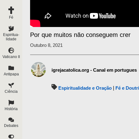
Fé
Por que muitos não conseguem crer
Espiritua-
lidade
Outubro 8, 2021
Vaticano II
igrejacatolica.org - Canal em portugues
Antipapa
Espiritualidade e Oração
|
Fé e Doutr
Ciência
História
Debates