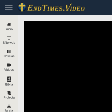
Início
Sítio web
Notícias
Vídeos
Bíblia
Profecia
Igreja