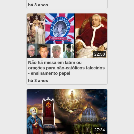
há 3 anos
22:58
Não há missa em latim ou
orações para não-católicos falecidos
- ensinamento papal
há 3 anos
27:34