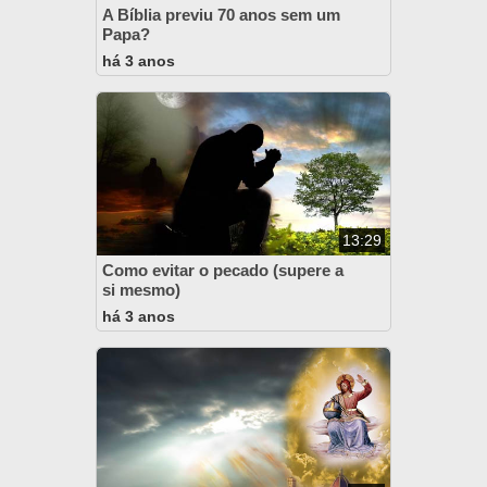
A Bíblia previu 70 anos sem um
Papa?
há 3 anos
13:29
Como evitar o pecado (supere a
si mesmo)
há 3 anos