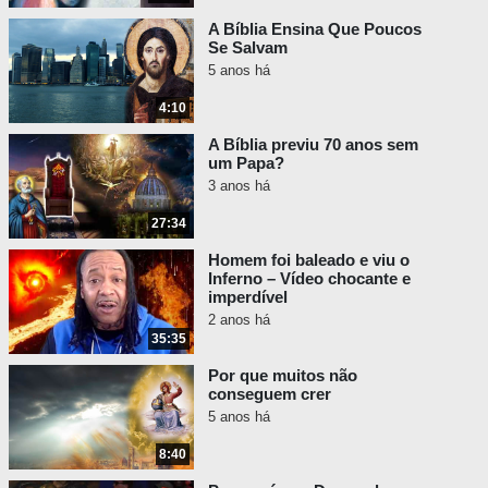
levam ao pecado. Significa superar a
A Bíblia Ensina Que Poucos
tendência à preguiça espiritual ou os
Se Salvam
padrões dos homens em geral, que se
5 anos há
opõem aos padrões de Deus.
4:10
Santo Afonso de Ligório: «A
atmosfera do mundo é nociva e
A Bíblia previu 70 anos sem
um Papa?
pestilenta. Quem a respira,
3 anos há
facilmente apanha uma infecção
espiritual. O respeito humano,
27:34
maus exemplos e conversas
Homem foi baleado e viu o
maldosas são fortes incitações
Inferno – Vídeo chocante e
aos apegos terrenos e ao
imperdível
afastamento da alma de Deus.
2 anos há
Todos sabem que a condenação
35:35
de inúmeras almas é atribuível
Por que muitos não
às ocasiões de pecado tão
conseguem crer
comuns no mundo.» -
5 anos há
Tiago 4:4 - «… a amizade deste
8:40
mundo é inimiga de Deus…»