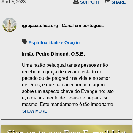
Abril 9, 2023
SUPPORT
SHARE
igrejacatolica.org - Canal em portugues
Espiritualidade e Oração
Irmão Pedro Dimond, O.S.B.
Uma razão pela qual tantas pessoas não
recebem a graça de evitar o estado de
pecado ou de progredir na vida e no amor
de Deus, é que não aceitam nem agem
sobre um aspecto chave do Evangelho: isto
é, o mandamento de Jesus de negar a si
mesmo. Este mandamento é tão importante
que é mencionado nos Evangelhos de
SHOW MORE
Mateus, Marcos e Lucas. Lucas 9:23 afirma:
Lucas 9:23 -
«Se alguém quer vir