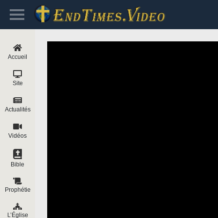
Accueil
Site
Actualités
Vidéos
Bible
Prophétie
L’Église