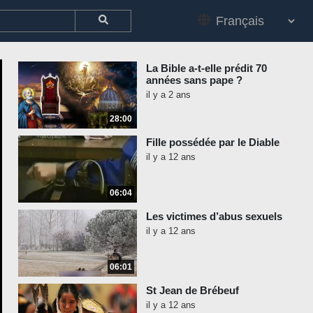
La Bible a-t-elle prédit 70
années sans pape ?
il y a 2 ans
28:00
Fille possédée par le Diable
il y a 12 ans
06:04
Les victimes d’abus sexuels
il y a 12 ans
06:01
St Jean de Brébeuf
il y a 12 ans