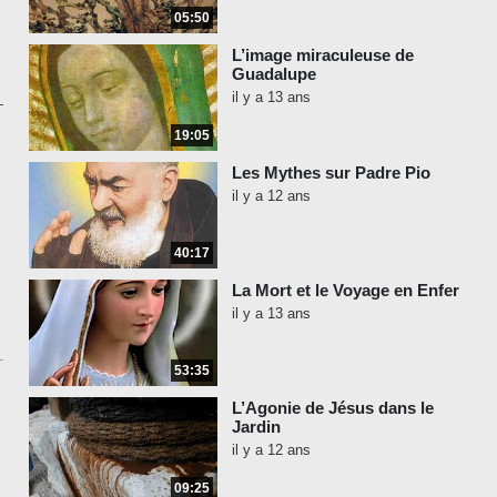
05:50
L’image miraculeuse de
Guadalupe
il y a 13 ans
19:05
Les Mythes sur Padre Pio
il y a 12 ans
40:17
La Mort et le Voyage en Enfer
il y a 13 ans
53:35
L’Agonie de Jésus dans le
Jardin
il y a 12 ans
09:25