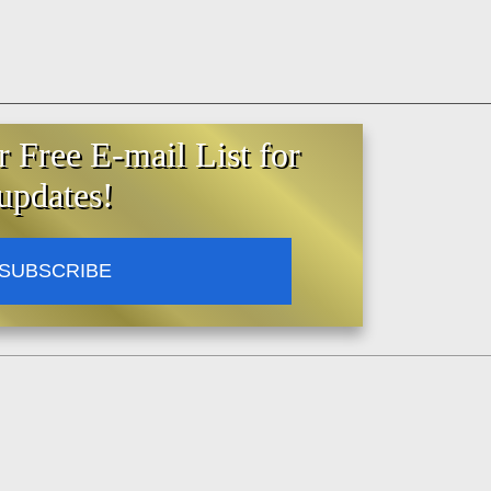
r Free E-mail List for
updates!
SUBSCRIBE