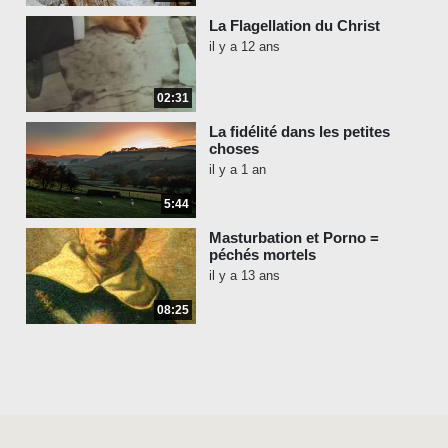
La Flagellation du Christ
il y a 12 ans
02:31
La fidélité dans les petites
choses
il y a 1 an
5:44
Masturbation et Porno =
péchés mortels
il y a 13 ans
08:25