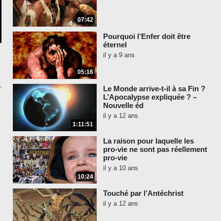
07:42
Pourquoi l’Enfer doit être
éternel
il y a 9 ans
05:16
Le Monde arrive-t-il à sa Fin ?
L’Apocalypse expliquée ? –
Nouvelle éd
il y a 12 ans
1:11:51
La raison pour laquelle les
pro-vie ne sont pas réellement
pro-vie
il y a 10 ans
10:24
Touché par l’Antéchrist
il y a 12 ans