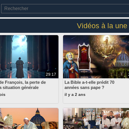
Vidéos à la une
29:17
de François, la perte de
La Bible a-t-elle prédit 70
 la situation générale
années sans pape ?
mois
il y a 2 ans