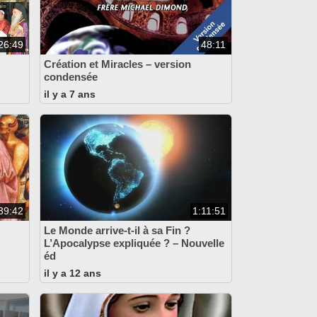
26:49
48:11
Création et Miracles – version
condensée
il y a 7 ans
39:42
1:11:51
Le Monde arrive-t-il à sa Fin ?
L’Apocalypse expliquée ? – Nouvelle
éd
il y a 12 ans