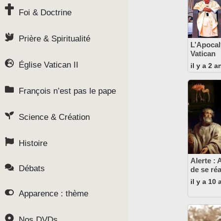
Foi & Doctrine
Prière & Spiritualité
L’Apocal
Vatican
Église Vatican II
il y a 2 a
François n’est pas le pape
Science & Création
Histoire
Alerte :
Débats
de se réa
il y a 10
Apparence : thème
Nos DVDs