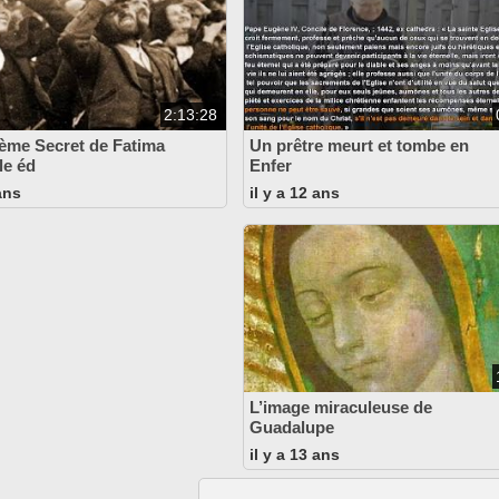
2:13:28
ième Secret de Fatima
Un prêtre meurt et tombe en
le éd
Enfer
 ans
il y a 12 ans
L’image miraculeuse de
Guadalupe
il y a 13 ans