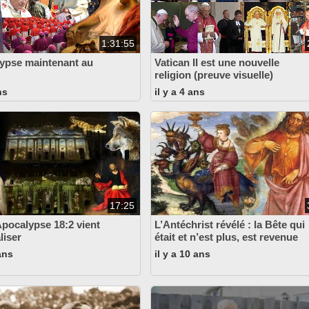
1:31:55
ypse maintenant au
Vatican II est une nouvelle
religion (preuve visuelle)
ns
il y a 4 ans
17:25
 Apocalypse 18:2 vient
L’Antéchrist révélé : la Bête qui
liser
était et n’est plus, est revenue
 ans
il y a 10 ans