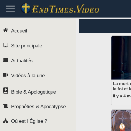
Accueil
Site principale
Actualités
Vidéos à la une
La mort 
la foi et
Bible & Apologétique
il y a 4 
Prophéties & Apocalypse
Où est l’Église ?