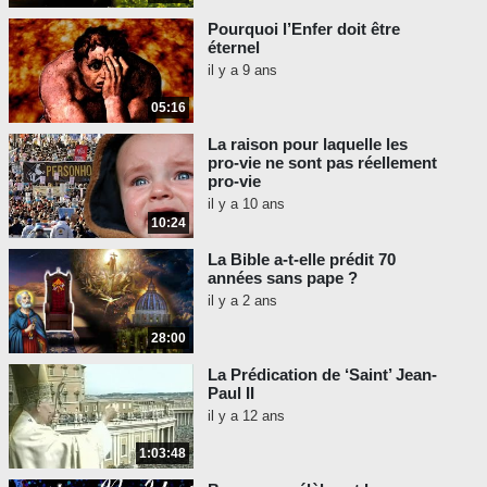
Pourquoi l’Enfer doit être
éternel
il y a 9 ans
05:16
La raison pour laquelle les
pro-vie ne sont pas réellement
pro-vie
il y a 10 ans
10:24
La Bible a-t-elle prédit 70
années sans pape ?
il y a 2 ans
28:00
La Prédication de ‘Saint’ Jean-
Paul II
il y a 12 ans
1:03:48