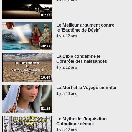
07:33
Le Meilleur argument contre
le ‘Baptême de Désir’
il y a 12 ans
40:33
La Bible condamne le
Contrôle des naissances
il y a 12 ans
16:48
La Mort et le Voyage en Enfer
il y a 13 ans
53:35
Le Mythe de l’Inquisition
Catholique démoli
il y a 12 ans