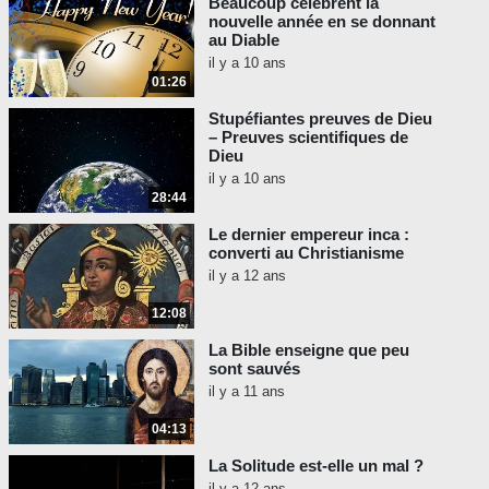
Beaucoup célèbrent la
nouvelle année en se donnant
au Diable
il y a 10 ans
01:26
Stupéfiantes preuves de Dieu
– Preuves scientifiques de
Dieu
il y a 10 ans
28:44
Le dernier empereur inca :
converti au Christianisme
il y a 12 ans
12:08
La Bible enseigne que peu
sont sauvés
il y a 11 ans
04:13
La Solitude est-elle un mal ?
il y a 12 ans