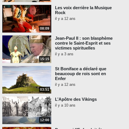
Les voix derrière la Musique
Rock
il y a 12 ans
08:09
Jean-Paul II : son blasphème
contre le Saint-Esprit et ses
victimes spirituelles
il y a 3 ans
15:15
St Boniface a déclaré que
beaucoup de rois sont en
Enfer
il y a 12 ans
03:51
L’Apôtre des Vikings
il y a 10 ans
12:00