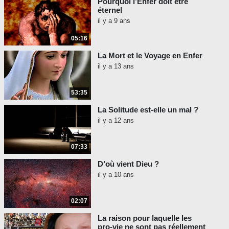
Pourquoi l’Enfer doit être
éternel
il y a 9 ans
05:16
La Mort et le Voyage en Enfer
il y a 13 ans
53:35
La Solitude est-elle un mal ?
il y a 12 ans
07:33
D’où vient Dieu ?
il y a 10 ans
02:07
La raison pour laquelle les
pro-vie ne sont pas réellement