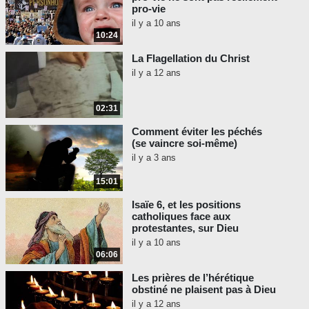
pro-vie
il y a 10 ans
10:24
La Flagellation du Christ
il y a 12 ans
02:31
Comment éviter les péchés
(se vaincre soi-même)
il y a 3 ans
15:01
Isaïe 6, et les positions
catholiques face aux
protestantes, sur Dieu
il y a 10 ans
06:06
Les prières de l’hérétique
obstiné ne plaisent pas à Dieu
il y a 12 ans