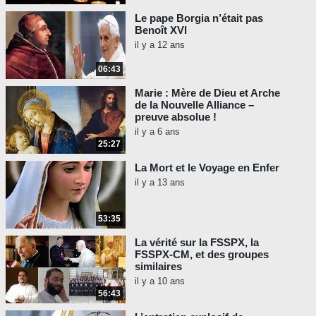
Le pape Borgia n’était pas
Benoît XVI
il y a 12 ans
06:43
Marie : Mère de Dieu et Arche
de la Nouvelle Alliance –
preuve absolue !
il y a 6 ans
25:27
La Mort et le Voyage en Enfer
il y a 13 ans
53:35
La vérité sur la FSSPX, la
FSSPX-CM, et des groupes
similaires
il y a 10 ans
56:43