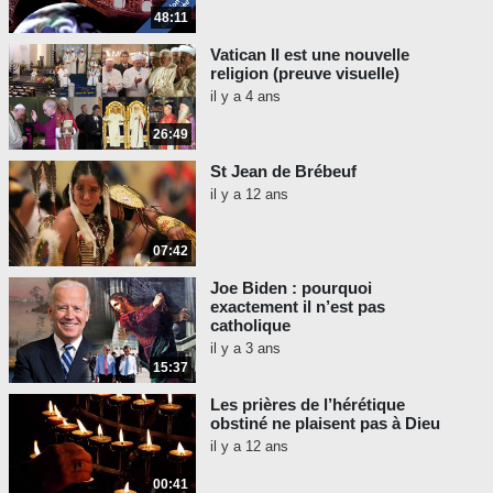
48:11
Vatican II est une nouvelle
religion (preuve visuelle)
il y a 4 ans
26:49
St Jean de Brébeuf
il y a 12 ans
07:42
Joe Biden : pourquoi
exactement il n’est pas
catholique
il y a 3 ans
15:37
Les prières de l’hérétique
obstiné ne plaisent pas à Dieu
il y a 12 ans
00:41