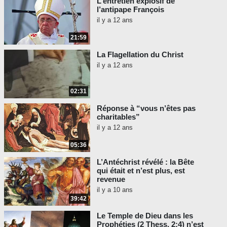
L’entretien explosif de
l’antipape François
il y a 12 ans
21:59
La Flagellation du Christ
il y a 12 ans
02:31
Réponse à “vous n’êtes pas
charitables”
il y a 12 ans
05:36
L’Antéchrist révélé : la Bête
qui était et n’est plus, est
revenue
il y a 10 ans
39:42
Le Temple de Dieu dans les
Prophéties (2 Thess. 2:4) n’est