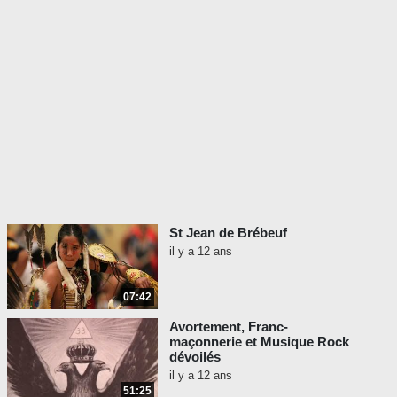
St Jean de Brébeuf
il y a 12 ans
07:42
Avortement, Franc-
maçonnerie et Musique Rock
dévoilés
il y a 12 ans
51:25