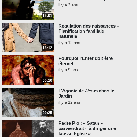
il y a 3 ans
15:01
Régulation des naissances –
Planification familiale
naturelle
il y a 12 ans
16:12
Pourquoi l’Enfer doit être
éternel
il y a 9 ans
05:16
L’Agonie de Jésus dans le
Jardin
il y a 12 ans
09:25
Padre Pio : « Satan »
parviendrait « à diriger une
fausse Église »