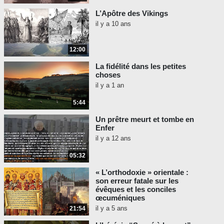
L’Apôtre des Vikings
il y a 10 ans
12:00
La fidélité dans les petites
choses
il y a 1 an
5:44
Un prêtre meurt et tombe en
Enfer
il y a 12 ans
05:32
« L’orthodoxie » orientale :
son erreur fatale sur les
évêques et les conciles
œcuméniques
il y a 5 ans
21:54