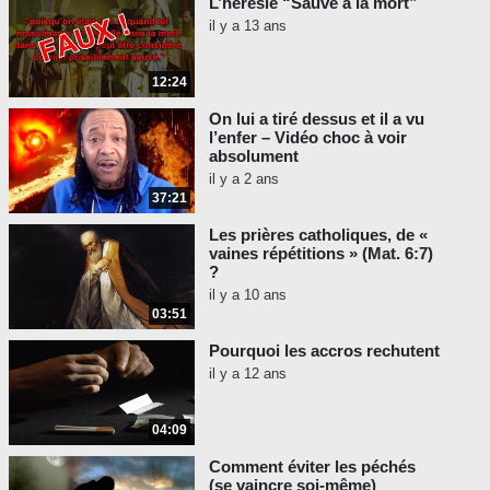
L’hérésie “Sauvé à la mort”
il y a 13 ans
12:24
On lui a tiré dessus et il a vu
l’enfer – Vidéo choc à voir
absolument
il y a 2 ans
37:21
Les prières catholiques, de «
vaines répétitions » (Mat. 6:7)
?
il y a 10 ans
03:51
Pourquoi les accros rechutent
il y a 12 ans
04:09
Comment éviter les péchés
(se vaincre soi-même)