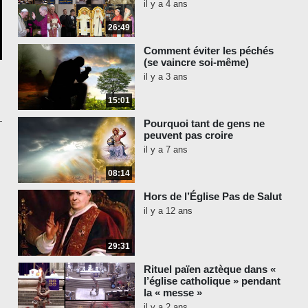
il y a 4 ans
26:49
Comment éviter les péchés
(se vaincre soi-même)
il y a 3 ans
15:01
Pourquoi tant de gens ne
peuvent pas croire
il y a 7 ans
08:14
Hors de l’Église Pas de Salut
il y a 12 ans
29:31
Rituel païen aztèque dans «
l’église catholique » pendant
la « messe »
il y a 2 ans