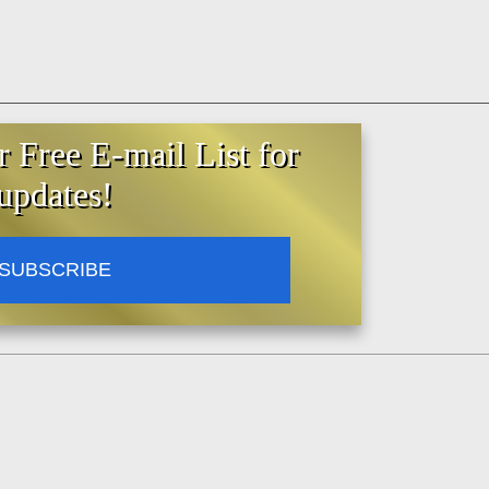
r Free E-mail List for
updates!
SUBSCRIBE