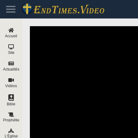
Accueil
Site
Actualités
Vidéos
Bible
Prophétie
L’Église