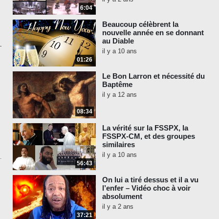
6:04
Beaucoup célèbrent la
nouvelle année en se donnant
au Diable
il y a 10 ans
01:26
Le Bon Larron et nécessité du
Baptême
il y a 12 ans
08:34
La vérité sur la FSSPX, la
FSSPX-CM, et des groupes
similaires
il y a 10 ans
56:43
On lui a tiré dessus et il a vu
l’enfer – Vidéo choc à voir
absolument
il y a 2 ans
37:21