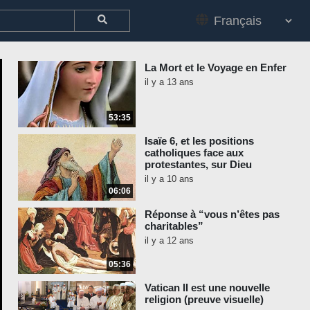
La Mort et le Voyage en Enfer
il y a 13 ans
53:35
Isaïe 6, et les positions
catholiques face aux
protestantes, sur Dieu
il y a 10 ans
06:06
Réponse à “vous n’êtes pas
charitables”
il y a 12 ans
05:36
Vatican II est une nouvelle
religion (preuve visuelle)