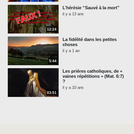
L’hérésie “Sauvé à la mort”
il y a 13 ans
12:24
La fidélité dans les petites
choses
il y a 1 an
5:44
Les prières catholiques, de «
vaines répétitions » (Mat. 6:7)
?
il y a 10 ans
03:51