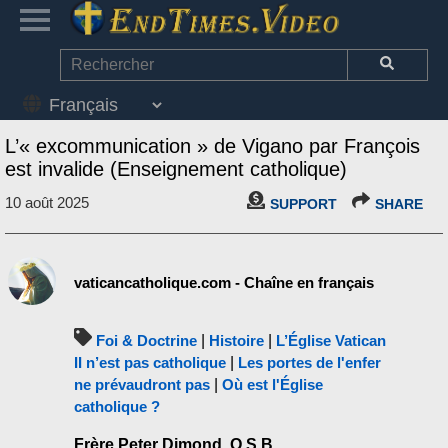
L’« excommunication » de Vigano par François
est invalide (Enseignement catholique)
10 août 2025
SUPPORT
SHARE
vaticancatholique.com - Chaîne en français
Foi & Doctrine
|
Histoire
|
L’Église Vatican
II n’est pas catholique
|
Les portes de l'enfer
ne prévaudront pas
|
Où est l'Église
catholique ?
Frère Peter Dimond, O.S.B.