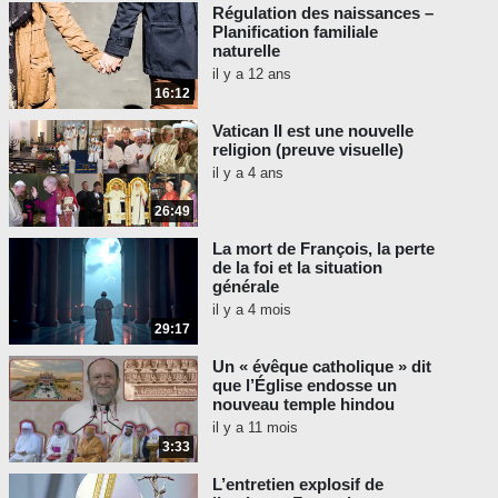
Régulation des naissances –
sententia, qui in se iam divinam
Planification familiale
sententiam provocarat, aperte
naturelle
Sedis nostrae sanxit auctoritas,
il y a 12 ans
nullum sive episcopum sive
16:12
clericum seu professione aliqua
Vatican II est une nouvelle
christianum qui a Nestorio vel
religion (preuve visuelle)
eius similibus, ex quo talia
il y a 4 ans
praedicare coeperunt, vel loco
suo vel communione deiecti sunt,
26:49
vel eiectum vel excommunicatum
La mort de François, la perte
videri. Sed hi omnes in nostra
de la foi et la situation
communione et fuerunt et usque
générale
nunc perdurant, quia neminem
il y a 4 mois
29:17
vel deiicere vel removere proterat
qui praedicans talia titubabat. »
Un « évêque catholique » dit
que l’Église endosse un
EN FRANÇAIS : « Toutefois, de
nouveau temple hindou
peur que la sentence de celui
qui
il y a 11 mois
3:33
avait déjà prononcé une
sentence divine contre lui-
L’entretien explosif de