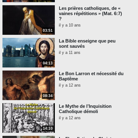
Les prières catholiques, de «
vaines répétitions » (Mat. 6:7)
?
il y a 10 ans
03:51
La Bible enseigne que peu
sont sauvés
il y a 11 ans
04:13
Le Bon Larron et nécessité du
Baptême
il y a 12 ans
08:34
Le Mythe de l’Inquisition
Catholique démoli
il y a 12 ans
14:10