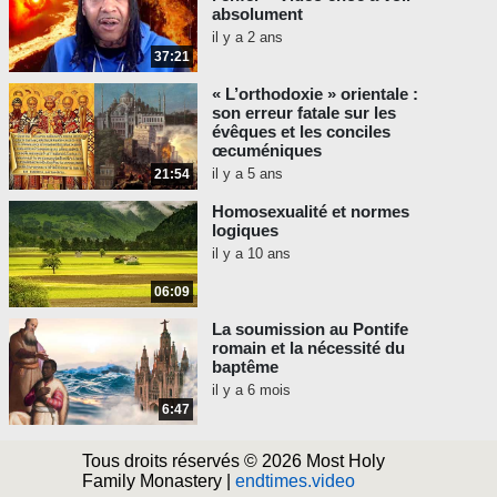
absolument
il y a 2 ans
37:21
« L’orthodoxie » orientale :
son erreur fatale sur les
évêques et les conciles
œcuméniques
il y a 5 ans
21:54
Homosexualité et normes
logiques
il y a 10 ans
06:09
La soumission au Pontife
romain et la nécessité du
baptême
il y a 6 mois
6:47
Tous droits réservés © 2026 Most Holy
Family Monastery |
endtimes.video