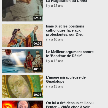
La Flagellation du Christ
il y a 12 ans
02:31
Isaïe 6, et les positions
catholiques face aux
protestantes, sur Dieu
il y a 10 ans
06:06
Le Meilleur argument contre
le ‘Baptême de Désir’
il y a 12 ans
40:33
L’image miraculeuse de
Guadalupe
il y a 13 ans
19:05
On lui a tiré dessus et il a vu
l’enfer – Vidéo choc à voir