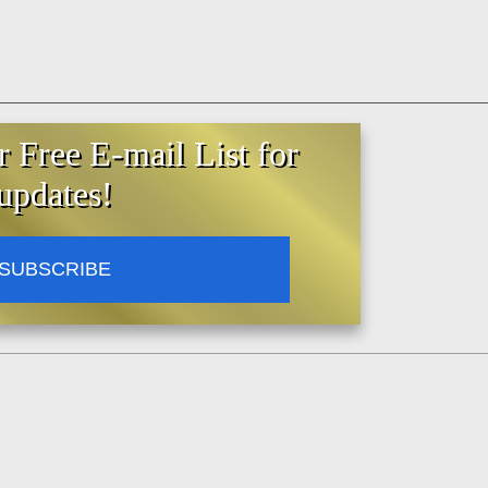
r Free E-mail List for
updates!
SUBSCRIBE