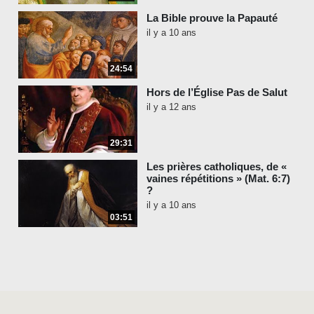
La Bible prouve la Papauté
il y a 10 ans
24:54
Hors de l’Église Pas de Salut
il y a 12 ans
29:31
Les prières catholiques, de «
vaines répétitions » (Mat. 6:7)
?
il y a 10 ans
03:51