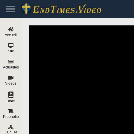
Accueil
Site
Actualités
Vidéos
Bible
Prophétie
L’Église