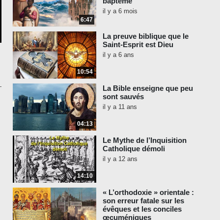
baptême
il y a 6 mois
6:47
La preuve biblique que le
Saint-Esprit est Dieu
il y a 6 ans
10:54
La Bible enseigne que peu
sont sauvés
il y a 11 ans
04:13
Le Mythe de l’Inquisition
Catholique démoli
il y a 12 ans
14:10
« L’orthodoxie » orientale :
son erreur fatale sur les
évêques et les conciles
œcuméniques