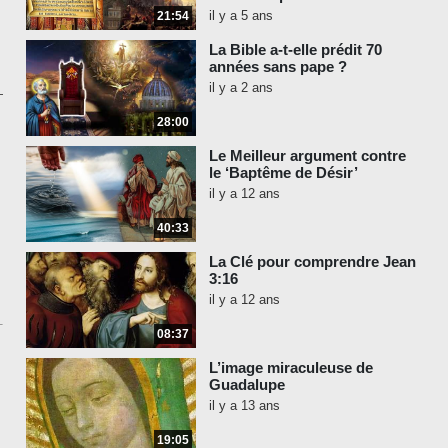
il y a 5 ans
21:54
La Bible a-t-elle prédit 70
années sans pape ?
il y a 2 ans
28:00
Le Meilleur argument contre
le ‘Baptême de Désir’
il y a 12 ans
40:33
La Clé pour comprendre Jean
3:16
il y a 12 ans
08:37
L’image miraculeuse de
Guadalupe
il y a 13 ans
19:05