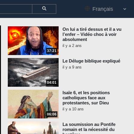
On lui a tiré dessus et il a vu
l’enfer – Vidéo choc à voir
absolument
il y a 2 ans
37:21
Le Déluge biblique expliqué
il y a 9 ans
04:01
Isaïe 6, et les positions
catholiques face aux
protestantes, sur Dieu
il y a 10 ans
06:06
La soumission au Pontife
romain et la nécessité du