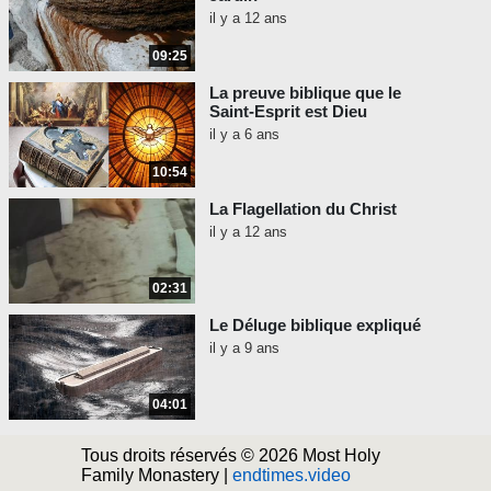
il y a 12 ans
09:25
La preuve biblique que le
Saint-Esprit est Dieu
il y a 6 ans
10:54
La Flagellation du Christ
il y a 12 ans
02:31
Le Déluge biblique expliqué
il y a 9 ans
04:01
Tous droits réservés © 2026 Most Holy
Family Monastery |
endtimes.video