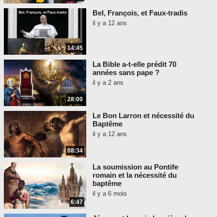
Bel, François, et Faux-tradis
il y a 12 ans
14:45
La Bible a-t-elle prédit 70
années sans pape ?
il y a 2 ans
28:00
Le Bon Larron et nécessité du
Baptême
il y a 12 ans
08:34
La soumission au Pontife
romain et la nécessité du
baptême
il y a 6 mois
6:47