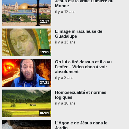
Jésus est la vraie Lumière du
Monde
il y a 12 ans
12:17
L’image miraculeuse de
Guadalupe
il y a 13 ans
19:05
On lui a tiré dessus et il a vu
l’enfer – Vidéo choc à voir
absolument
il y a 2 ans
37:21
Homosexualité et normes
logiques
il y a 10 ans
06:09
L’Agonie de Jésus dans le
Jardin