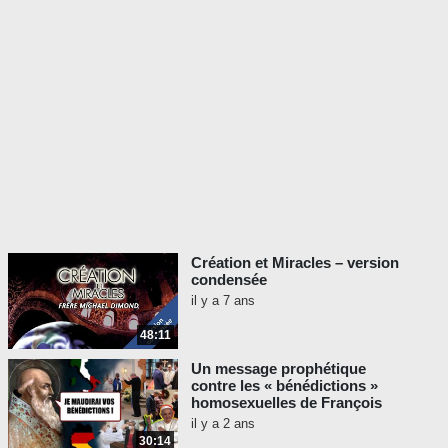
Création et Miracles – version
condensée
il y a 7 ans
48:11
Un message prophétique
contre les « bénédictions »
homosexuelles de François
il y a 2 ans
30:14