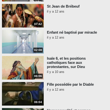
St Jean de Brébeuf
il y a 12 ans
07:42
Enfant né baptisé par miracle
il y a 12 ans
02:08
Isaïe 6, et les positions
catholiques face aux
protestantes, sur Dieu
il y a 10 ans
06:06
Fille possédée par le Diable
il y a 12 ans
06:04