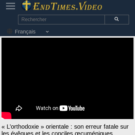
« L’orthodoxie » orientale : son erreur fatale sur
les évêques et les conciles œcuméniques