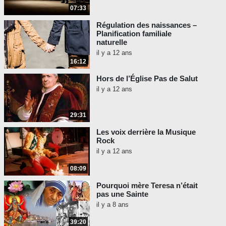
07:33
Régulation des naissances –
Planification familiale
naturelle
il y a 12 ans
16:12
Hors de l’Église Pas de Salut
il y a 12 ans
29:31
Les voix derrière la Musique
Rock
il y a 12 ans
08:09
Pourquoi mère Teresa n’était
pas une Sainte
il y a 8 ans
39:20