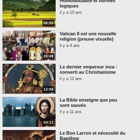
Homosexualité et normes
logiques
il y a 10 ans
06:09
Vatican II est une nouvelle
religion (preuve visuelle)
il y a 4 ans
26:49
Le dernier empereur inca :
converti au Christianisme
il y a 12 ans
12:08
La Bible enseigne que peu
sont sauvés
il y a 11 ans
04:13
Le Bon Larron et nécessité du
Baptême