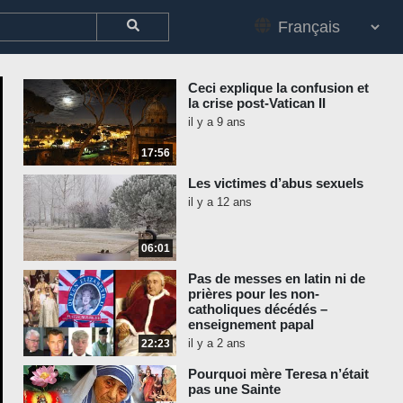
Ceci explique la confusion et
la crise post-Vatican II
il y a 9 ans
17:56
Les victimes d’abus sexuels
il y a 12 ans
06:01
Pas de messes en latin ni de
prières pour les non-
catholiques décédés –
enseignement papal
il y a 2 ans
22:23
Pourquoi mère Teresa n’était
pas une Sainte