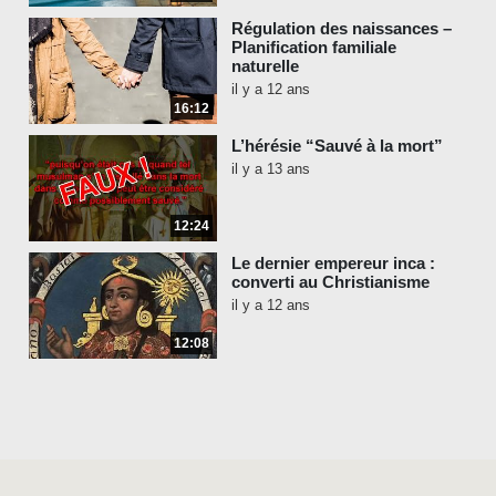
Régulation des naissances –
Planification familiale
naturelle
il y a 12 ans
16:12
L’hérésie “Sauvé à la mort”
il y a 13 ans
12:24
Le dernier empereur inca :
converti au Christianisme
il y a 12 ans
12:08