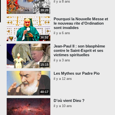
il y a 8 ans
39:20
Pourquoi la Nouvelle Messe et
le nouveau rite d’Ordination
sont invalides
il y a 6 ans
36:02
Jean-Paul II : son blasphème
contre le Saint-Esprit et ses
victimes spirituelles
il y a 3 ans
15:15
Les Mythes sur Padre Pio
il y a 12 ans
40:17
D’où vient Dieu ?
il y a 10 ans