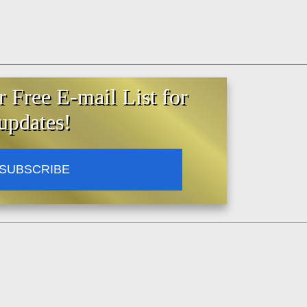
r Free E-mail List for
updates!
SUBSCRIBE