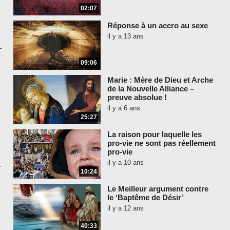
02:07
Réponse à un accro au sexe
il y a 13 ans
09:06
Marie : Mère de Dieu et Arche
de la Nouvelle Alliance –
preuve absolue !
il y a 6 ans
25:27
La raison pour laquelle les
pro-vie ne sont pas réellement
pro-vie
il y a 10 ans
10:24
Le Meilleur argument contre
le ‘Baptême de Désir’
il y a 12 ans
40:33