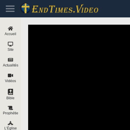
Accueil
Site
Actualités
Vidéos
Bible
Prophétie
L’Église